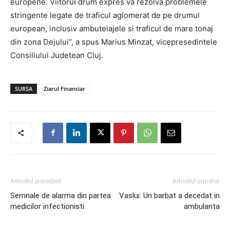
europene. Viitorul drum expres va rezolva problemele
stringente legate de traficul aglomerat de pe drumul
european, inclusiv ambuteiajele si traficul de mare tonaj
din zona Dejului”, a spus Marius Minzat, vicepresedintele
Consiliului Judetean Cluj.
SURSA
Ziarul Financiar
Articolul precedent
Articolul urmator
Semnale de alarma din partea
Vaslui: Un barbat a decedat in
medicilor infectionisti
ambulanta