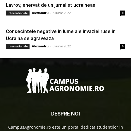
Lavrov, enervat de un jurnalist ucrainean
Alexandru
-
8 iunie 2022
Internationale
0
Consecintele negative in lume ale invaziei ruse in
Ucraina se agraveaza
Alexandru
-
8 iunie 2022
Internationale
0
DESPRE NOI
CampusAgronomie.ro este un portal dedicat studentilor in