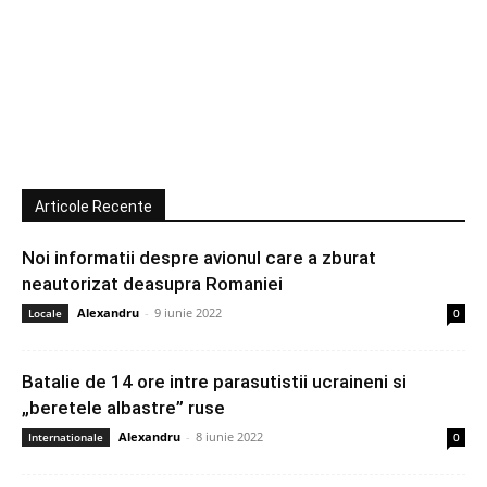
Articole Recente
Noi informatii despre avionul care a zburat
neautorizat deasupra Romaniei
Alexandru
-
9 iunie 2022
Locale
0
Batalie de 14 ore intre parasutistii ucraineni si
„beretele albastre” ruse
Alexandru
-
8 iunie 2022
Internationale
0