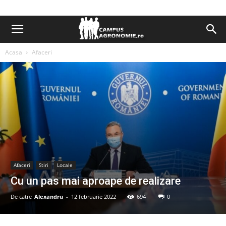
Acasa
Afaceri
Afaceri
Stiri
Locale
Cu un pas mai aproape de realizare
De catre
Alexandru
-
12 februarie 2022
694
0