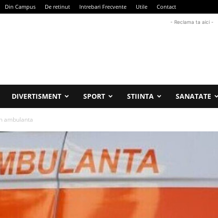
Din Campus
De retinut
Intrebari Frecvente
Utile
Contact
- Reclama ta aici -
DIVERTISMENT
SPORT
STIINTA
SANATATE
in ambulanta