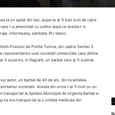
 la un spital din Iasi, dupa ce ar fi fost lovit de catre
care l-a amenintat cu cutitul dupa ce acesta l-a
raje, informeaza, sambata, IPJ Vaslui.
litistii Postului de Politie Tutova, din cadrul Sectiei 3
tre reprezentantul unei societati comerciale care detine
r fi surprins, in flagrant, un barbat care ar fi sustras
ul autor, un barbat de 40 de ani, din localitatea
zentantul societatii. Acesta din urma l-ar fi lovit cu un
t transportat la Spitalul Municipal de Urgenta Barlad si
timp ce era transportat la o unitate medicala din
N