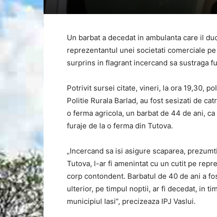
Un barbat a decedat in ambulanta care il ducea
reprezentantul unei societati comerciale pe 
surprins in flagrant incercand sa sustraga fu
Potrivit sursei citate, vineri, la ora 19,30, po
Politie Rurala Barlad, au fost sesizati de ca
o ferma agricola, un barbat de 44 de ani, ca a
furaje de la o ferma din Tutova.
„Incercand sa isi asigure scaparea, prezumtiv
Tutova, l-ar fi amenintat cu un cutit pe repre
corp contondent. Barbatul de 40 de ani a fos
ulterior, pe timpul noptii, ar fi decedat, in 
municipiul Iasi”, precizeaza IPJ Vaslui.