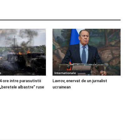
e
Internationale
4 ore intre parasutistii
Lavrov, enervat de un jurnalist
 „beretele albastre” ruse
ucrainean