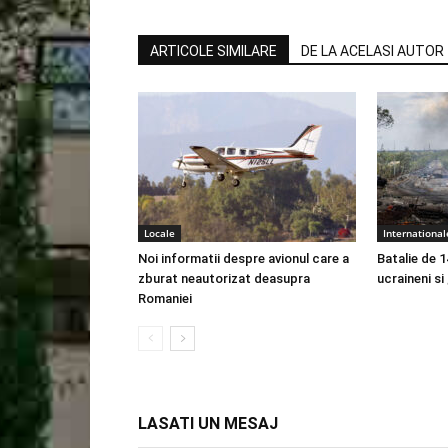
ARTICOLE SIMILARE
DE LA ACELASI AUTOR
Locale
International
Noi informatii despre avionul care a
Batalie de 1
zburat neautorizat deasupra
ucraineni si
Romaniei
LASATI UN MESAJ