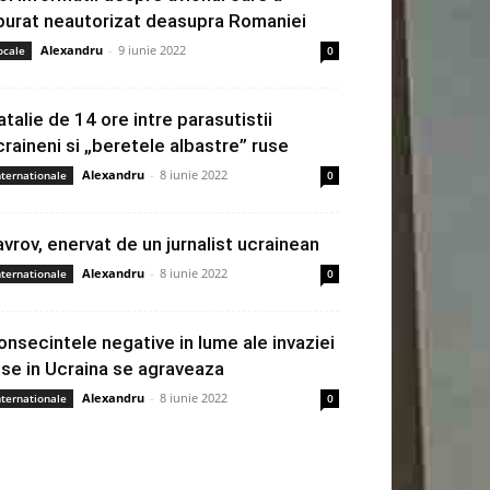
burat neautorizat deasupra Romaniei
Alexandru
-
9 iunie 2022
ocale
0
atalie de 14 ore intre parasutistii
craineni si „beretele albastre” ruse
Alexandru
-
8 iunie 2022
nternationale
0
avrov, enervat de un jurnalist ucrainean
Alexandru
-
8 iunie 2022
nternationale
0
onsecintele negative in lume ale invaziei
use in Ucraina se agraveaza
Alexandru
-
8 iunie 2022
nternationale
0