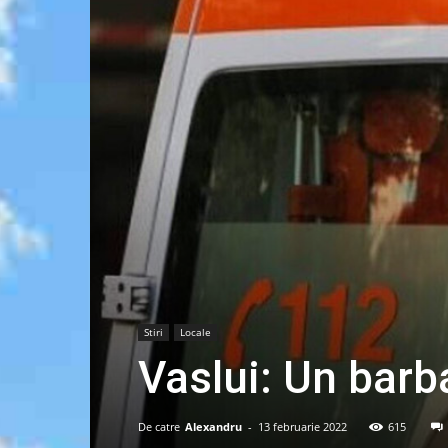
Stiri
Locale
Vaslui: Un barb
De catre
Alexandru
-
13 februarie 2022
615