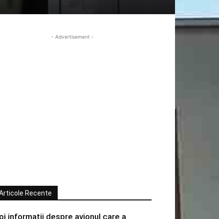
- Advertisement -
Articole Recente
oi informatii despre avionul care a