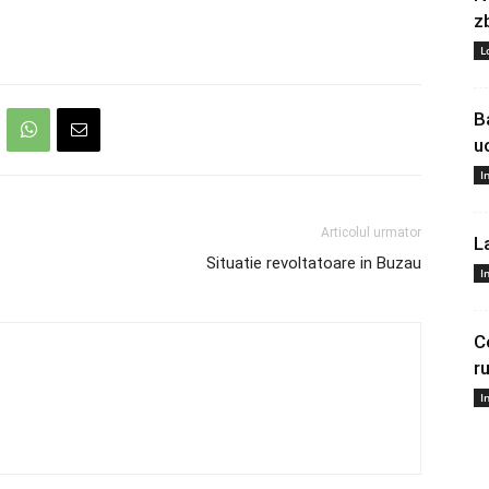
z
L
B
u
I
Articolul urmator
L
Situatie revoltatoare in Buzau
I
C
r
I