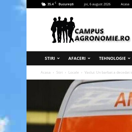
C
35.4
joi, 6 august 2026
Acasa
București
Campus
Agronomie
STIRI
AFACERI
TEHNOLOGIE
Acasa
Stiri
Locale
Vaslui: Un barbat a decedat 