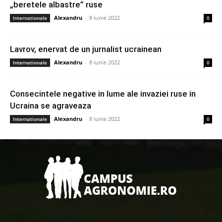
„beretele albastre” ruse
Alexandru
-
8 iunie 2022
Internationale
0
Lavrov, enervat de un jurnalist ucrainean
Alexandru
-
8 iunie 2022
Internationale
0
Consecintele negative in lume ale invaziei ruse in
Ucraina se agraveaza
Alexandru
-
8 iunie 2022
Internationale
0