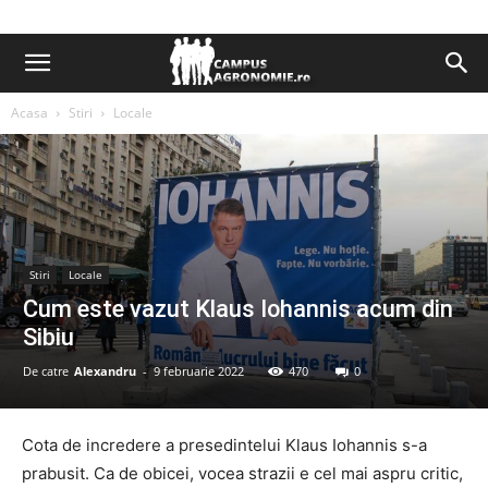
Acasa
Stiri
Locale
Stiri
Locale
Cum este vazut Klaus Iohannis acum din
Sibiu
De catre
Alexandru
-
9 februarie 2022
470
0
Cota de incredere a presedintelui Klaus Iohannis s-a
prabusit. Ca de obicei, vocea strazii e cel mai aspru critic,