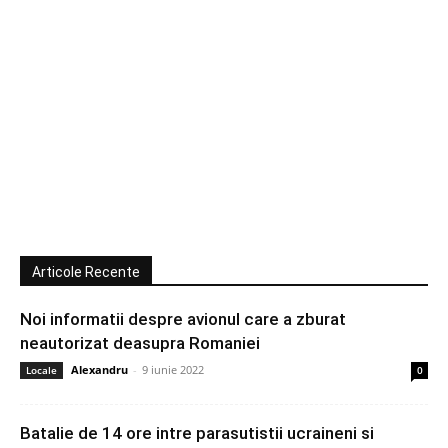
Articole Recente
Noi informatii despre avionul care a zburat
neautorizat deasupra Romaniei
Alexandru
-
9 iunie 2022
Locale
0
Batalie de 14 ore intre parasutistii ucraineni si