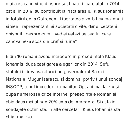
mai ales cand vine dinspre sustinatorii care atat in 2014,
cat si in 2019, au contribuit la instalarea lui Klaus Iohannis
in fotoliul de la Cotroceni. Libertatea a vorbit cu mai multi
sibieni, reprezentanti ai societatii civile, dar si cetateni
obisnuiti, despre cum il vad ei astazi pe „edilul care
candva ne-a scos din praf si ruine”.
6 din 10 romani aveau incredere in presedintele Klaus
Iohannis, dupa castigarea alegerilor din 2014. Seful
statului il devansa atunci pe guvernatorul Bancii
Nationale, Mugur Isarescu si domina, potrivit unui sondaj
INSCOP, topul increderii romanilor. Opt ani mai tarziu si
dupa numeroase crize interne, presedintele Romaniei
abia daca mai atinge 20% cota de incredere. Si asta in
sondajele optimiste. In alte cercetari, Klaus Iohannis sta
chiar mai rau.