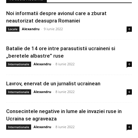
Noi informatii despre avionul care a zburat
neautorizat deasupra Romaniei
Alexandru
-
9 iunie 2022
Locale
0
Batalie de 14 ore intre parasutistii ucraineni si
„beretele albastre” ruse
Alexandru
-
8 iunie 2022
Internationale
0
Lavrov, enervat de un jurnalist ucrainean
Alexandru
-
8 iunie 2022
Internationale
0
Consecintele negative in lume ale invaziei ruse in
Ucraina se agraveaza
Alexandru
-
8 iunie 2022
Internationale
0