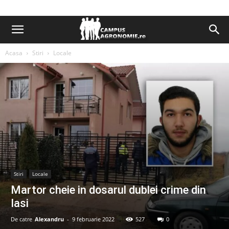
Acasa
Stiri
Locale
Stiri
Locale
Martor cheie in dosarul dublei crime din
Iasi
De catre
Alexandru
-
9 februarie 2022
527
0