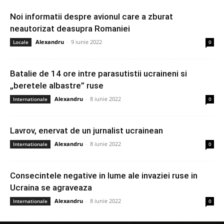
Noi informatii despre avionul care a zburat
neautorizat deasupra Romaniei
Alexandru
-
9 iunie 2022
Locale
0
Batalie de 14 ore intre parasutistii ucraineni si
„beretele albastre” ruse
Alexandru
-
8 iunie 2022
Internationale
0
Lavrov, enervat de un jurnalist ucrainean
Alexandru
-
8 iunie 2022
Internationale
0
Consecintele negative in lume ale invaziei ruse in
Ucraina se agraveaza
Alexandru
-
8 iunie 2022
Internationale
0