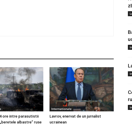
z
L
B
u
I
L
I
C
r
I
e
Internationale
4 ore intre parasutistii
Lavrov, enervat de un jurnalist
 „beretele albastre” ruse
ucrainean