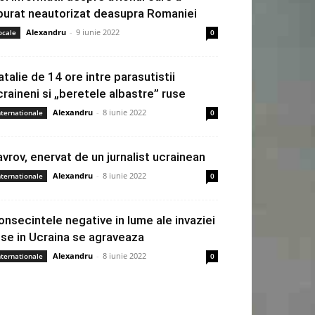
burat neautorizat deasupra Romaniei
Alexandru
-
9 iunie 2022
ocale
0
atalie de 14 ore intre parasutistii
craineni si „beretele albastre” ruse
Alexandru
-
8 iunie 2022
nternationale
0
avrov, enervat de un jurnalist ucrainean
Alexandru
-
8 iunie 2022
nternationale
0
onsecintele negative in lume ale invaziei
use in Ucraina se agraveaza
Alexandru
-
8 iunie 2022
nternationale
0