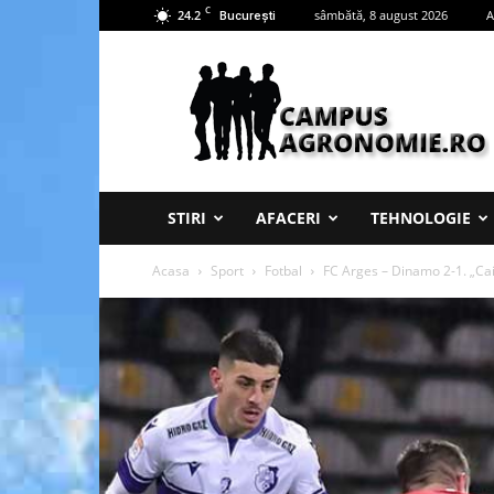
C
24.2
sâmbătă, 8 august 2026
A
București
Campus
Agronomie
STIRI
AFACERI
TEHNOLOGIE
Acasa
Sport
Fotbal
FC Arges – Dinamo 2-1. „Caini