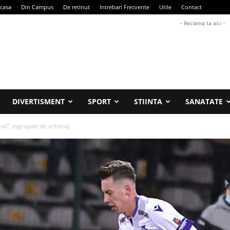
casa
Din Campus
De retinut
Intrebari Frecvente
Utile
Contact
- Reclama ta aici -
DIVERTISMENT
SPORT
STIINTA
SANATATE
i”, ingropati de arbitraj.