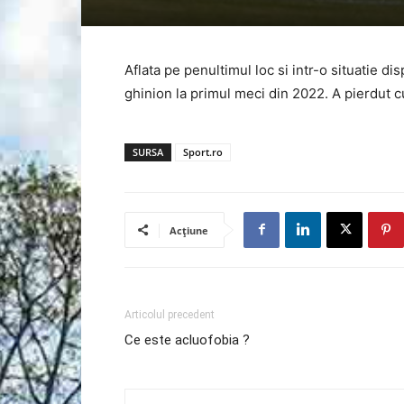
Aflata pe penultimul loc si intr-o situatie dis
ghinion la primul meci din 2022. A pierdut c
SURSA
Sport.ro
Acțiune
Articolul precedent
Ce este acluofobia ?