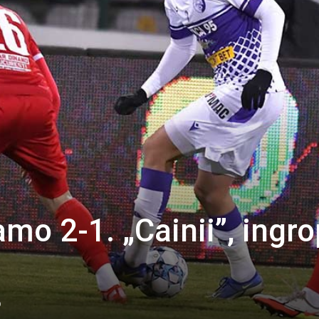
mo 2-1. „Cainii”, ingro
0