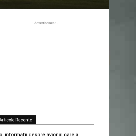
- Advertisement -
Articole Recente
oi informatii despre avionul care a