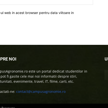
-ul web in acest browser pentru data viitoare in
PRE NOI
U
usAgronomie.ro este un portal dedicat studentilor in
 pot fi gasite cele mai noi informatii despre stiri,
unitati, evenimente, travel, IT, filme, carti, etc.
actati-ne:
contact@campusagronomie.ro
e Rezervate