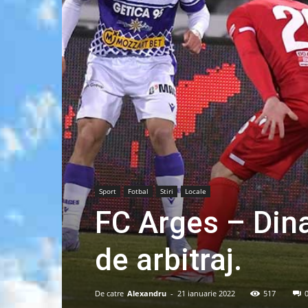
Sport
Fotbal
Stiri
Locale
FC Arges – Dina
de arbitraj.
De catre
Alexandru
-
21 ianuarie 2022
517