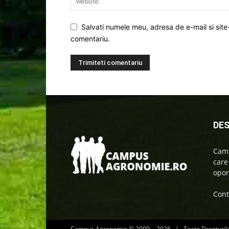
Salvati numele meu, adresa de e-mail si site
comentariu.
DES
Camp
care
oport
Cont
Campus Agronomie © 2009 -
2026 | Toate Drepturil