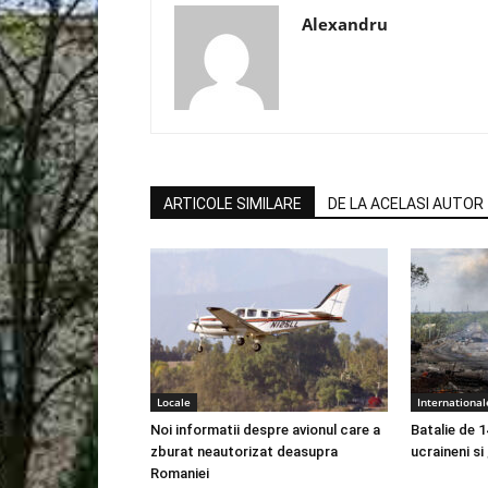
Alexandru
ARTICOLE SIMILARE
DE LA ACELASI AUTOR
Locale
International
Noi informatii despre avionul care a
Batalie de 1
zburat neautorizat deasupra
ucraineni si
Romaniei