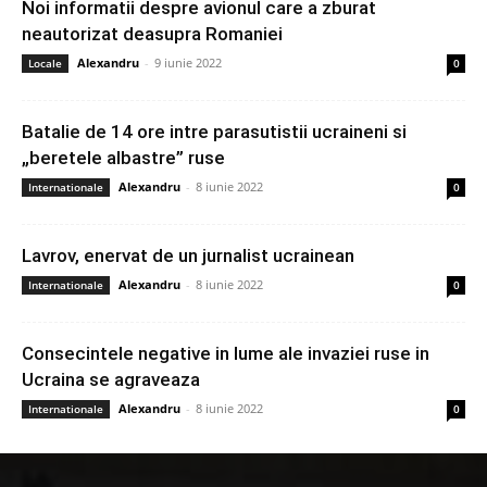
Noi informatii despre avionul care a zburat
neautorizat deasupra Romaniei
Alexandru
-
9 iunie 2022
Locale
0
Batalie de 14 ore intre parasutistii ucraineni si
„beretele albastre” ruse
Alexandru
-
8 iunie 2022
Internationale
0
Lavrov, enervat de un jurnalist ucrainean
Alexandru
-
8 iunie 2022
Internationale
0
Consecintele negative in lume ale invaziei ruse in
Ucraina se agraveaza
Alexandru
-
8 iunie 2022
Internationale
0