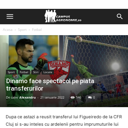
Acasa
Sport
Fotbal
Sport
Fotbal
Stiri
Locale
Dinamo face spectacol pe piata
transferurilor
De catre
Alexandru
-
21 ianuarie 2022
546
0
Dupa ce astazi a reusit transferul lui Figueiredo de la CFR
Cluj si s-au inteles cu ardelenii pentru imprumuturile lui