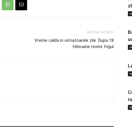
z
L
B
Articolul urmator
u
Vreme calda in urmatoarele zile. Dupa 18
februarie revine frigul
I
L
I
C
r
I