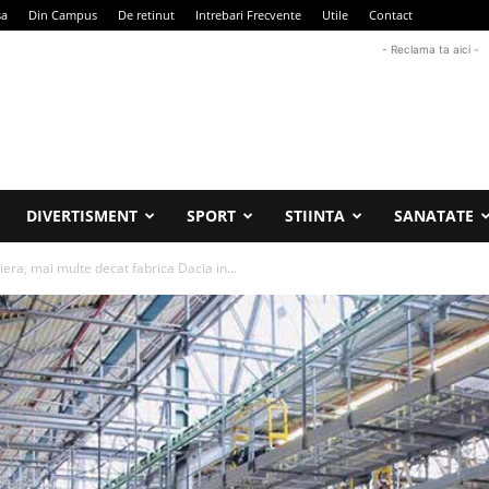
sa
Din Campus
De retinut
Intrebari Frecvente
Utile
Contact
- Reclama ta aici -
DIVERTISMENT
SPORT
STIINTA
SANATATE
iera, mai multe decat fabrica Dacia in...