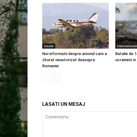
Locale
International
Noi informatii despre avionul care a
Batalie de 1
zburat neautorizat deasupra
ucraineni si
Romaniei
LASATI UN MESAJ