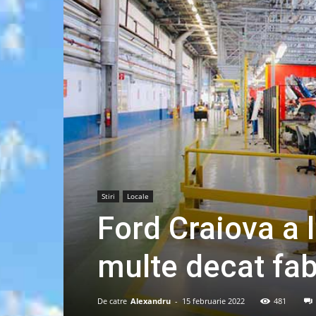
Stiri
Locale
Ford Craiova a l
multe decat fa
De catre
Alexandru
-
15 februarie 2022
481