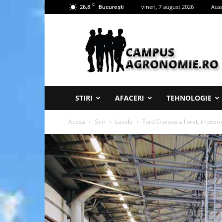
C
26.8
vineri, 7 august 2026
Aca
București
Campus
Agronomie
STIRI
AFACERI
TEHNOLOGIE
Acasa
Stiri
Locale
Ford Craiova a livrat, in prem