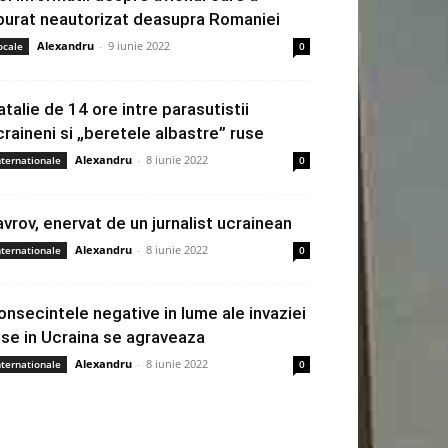
burat neautorizat deasupra Romaniei
Alexandru
-
9 iunie 2022
ocale
0
atalie de 14 ore intre parasutistii
craineni si „beretele albastre” ruse
Alexandru
-
8 iunie 2022
nternationale
0
avrov, enervat de un jurnalist ucrainean
Alexandru
-
8 iunie 2022
nternationale
0
onsecintele negative in lume ale invaziei
use in Ucraina se agraveaza
Alexandru
-
8 iunie 2022
nternationale
0