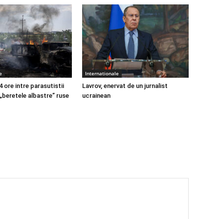
e
Internationale
4 ore intre parasutistii
Lavrov, enervat de un jurnalist
 „beretele albastre” ruse
ucrainean