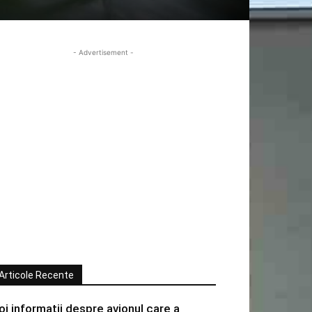
- Advertisement -
Articole Recente
oi informatii despre avionul care a