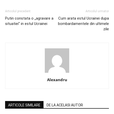
Articolul precedent
Articolul urmator
Putin constata o „agravare a
Cum arata estul Ucrainei dupa
situatiei” in estul Ucrainei
bombardamentele din ultimele
zile
Alexandru
ARTICOLE SIMILARE
DE LA ACELASI AUTOR