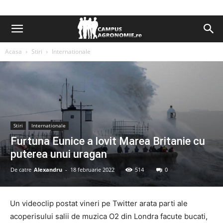
Acasa
Stiri
Internationale
Stiri
Internationale
Furtuna Eunice a lovit Marea Britanie cu
puterea unui uragan
De catre
Alexandru
-
18 februarie 2022
514
0
Un videoclip postat vineri pe Twitter arata parti ale
acoperisului salii de muzica O2 din Londra facute bucati,