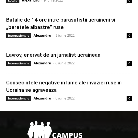
Alexandru
-
9 iunie 2022
Locale
0
Batalie de 14 ore intre parasutistii ucraineni si
„beretele albastre” ruse
Alexandru
-
8 iunie 2022
Internationale
0
Lavrov, enervat de un jurnalist ucrainean
Alexandru
-
8 iunie 2022
Internationale
0
Consecintele negative in lume ale invaziei ruse in
Ucraina se agraveaza
Alexandru
-
8 iunie 2022
Internationale
0