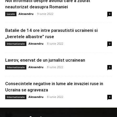
Noi informatii despre avionul care a zburat
neautorizat deasupra Romaniei
Alexandru
-
9 iunie 2022
Locale
0
Batalie de 14 ore intre parasutistii ucraineni si
„beretele albastre” ruse
Alexandru
-
8 iunie 2022
Internationale
0
Lavrov, enervat de un jurnalist ucrainean
Alexandru
-
8 iunie 2022
Internationale
0
Consecintele negative in lume ale invaziei ruse in
Ucraina se agraveaza
Alexandru
-
8 iunie 2022
Internationale
0