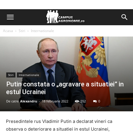
Acasa
Stiri
Internationale
Stiri
Internationale
Putin constata o „agravare a situatiei” in
estul Ucrainei
De catre
Alexandru
-
18 februarie 2022
552
0
Presedintele rus Vladimir Putin a declarat vineri ca
observa o deteriorare a situatiei in estul Ucrainei,