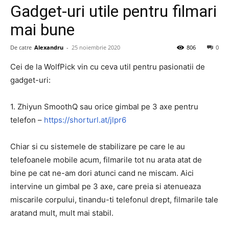
Gadget-uri utile pentru filmari
mai bune
De catre
Alexandru
-
25 noiembrie 2020
806
0
Cei de la WolfPick vin cu ceva util pentru pasionatii de
gadget-uri:
1. Zhiyun SmoothQ sau orice gimbal pe 3 axe pentru
telefon –
https://shorturl.at/jlpr6
Chiar si cu sistemele de stabilizare pe care le au
telefoanele mobile acum, filmarile tot nu arata atat de
bine pe cat ne-am dori atunci cand ne miscam. Aici
intervine un gimbal pe 3 axe, care preia si atenueaza
miscarile corpului, tinandu-ti telefonul drept, filmarile tale
aratand mult, mult mai stabil.