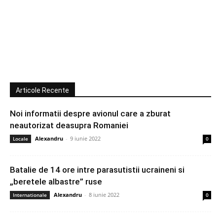
Articole Recente
Noi informatii despre avionul care a zburat
neautorizat deasupra Romaniei
Alexandru
-
9 iunie 2022
Locale
0
Batalie de 14 ore intre parasutistii ucraineni si
„beretele albastre” ruse
Alexandru
-
8 iunie 2022
Internationale
0