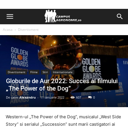
Acasa
Divertisment
Divertisment
Filme
Stiri
Internationale
Globurile de Aur 2022: Succes al filmului
„The Power of the Dog”
De catre
Alexandru
-
11 ianuarie 2022
607
0
Western-ul „The Power of the Dog”, musicalul „West Side
Story” si serialul „Succession” sunt marii castigatori ai