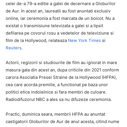
celei de-a 79-a editie a galei de decernare a Globurilor
de Aur. In acest an, laureatii au fost anuntati exclusiv
online, iar ceremonia a fost marcata de un boicot. Nu a
existat o transmisiune televizata a galei si a lipsit
defilarea pe covorul rosu a vedetelor de televiziune si
film de la Hollywood, relateaza
New York Times
si
Reuters
.
Actorii, regizorii si studiourile de film au ignorat in mare
masura gala din acest an, dupa criticile din 2021 conform
carora Asociatia Presei Straine de la Hollywood (HFPA),
cea care acorda premiile, a functionat pe baza unor
politici etice indoielnice si fara membri de culoare.
Radiodifuzorul NBC a ales sa nu difuzeze ceremonia.
Practic, duminica seara, membrii HFPA au anuntat
castigatorii Globurilor de Aur de anul acesta, citind nume