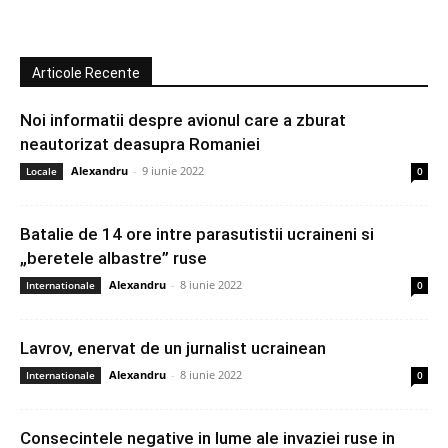
Articole Recente
Noi informatii despre avionul care a zburat
neautorizat deasupra Romaniei
Alexandru
-
9 iunie 2022
Locale
0
Batalie de 14 ore intre parasutistii ucraineni si
„beretele albastre” ruse
Alexandru
-
8 iunie 2022
Internationale
0
Lavrov, enervat de un jurnalist ucrainean
Alexandru
-
8 iunie 2022
Internationale
0
Consecintele negative in lume ale invaziei ruse in