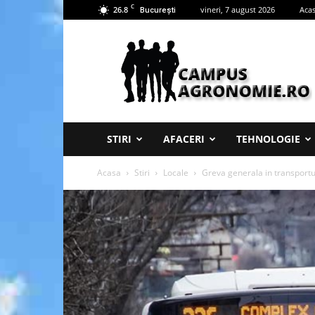
C
26.8
vineri, 7 august 2026
Aca
București
Campus
Agronomie
STIRI
AFACERI
TEHNOLOGIE
Acasa
Stiri
Locale
Greva generala in transportul