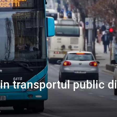
in transportul public d
0