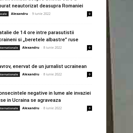
burat neautorizat deasupra Romaniei
Alexandru
-
9 iunie 2022
ocale
0
atalie de 14 ore intre parasutistii
craineni si „beretele albastre” ruse
Alexandru
-
8 iunie 2022
nternationale
0
avrov, enervat de un jurnalist ucrainean
Alexandru
-
8 iunie 2022
nternationale
0
onsecintele negative in lume ale invaziei
use in Ucraina se agraveaza
Alexandru
-
8 iunie 2022
nternationale
0