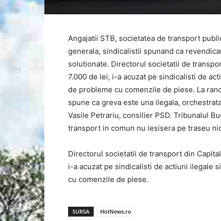
Angajatii STB, societatea de transport public
generala, sindicalistii spunand ca revendicari
solutionate. Directorul societatii de transpor
7.000 de lei, i-a acuzat pe sindicalisti de act
de probleme cu comenzile de piese. La randu
spune ca greva este una ilegala, orchestrata
Vasile Petrariu, consilier PSD. Tribunalul B
transport in comun nu iesisera pe traseu nici
Directorul societatii de transport din Capital
i-a acuzat pe sindicalisti de actiuni ilegale
cu comenzile de piese.
SURSA
HotNews.ro