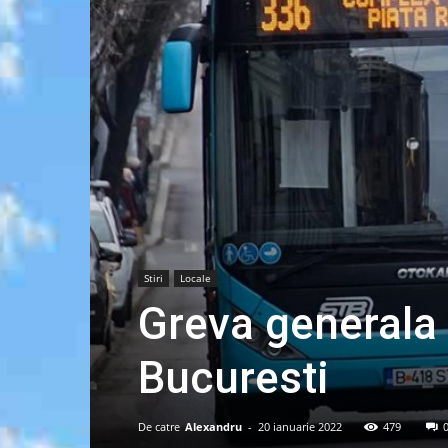
Stiri
Locale
Greva generala 
Bucuresti
De catre
Alexandru
-
20 ianuarie 2022
479