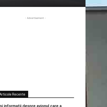
- Advertisement -
Articole Recente
oi informatii despre avionul care a