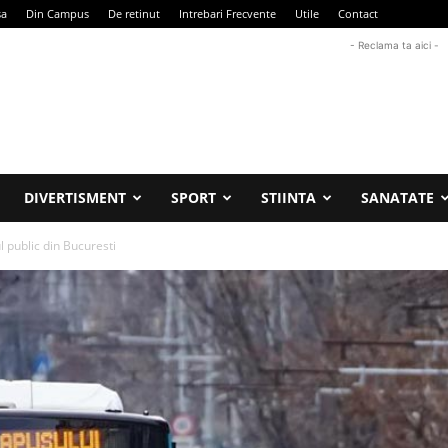
sa
Din Campus
De retinut
Intrebari Frecvente
Utile
Contact
- Reclama ta aici -
DIVERTISMENT
SPORT
STIINTA
SANATATE
 public din Bucuresti