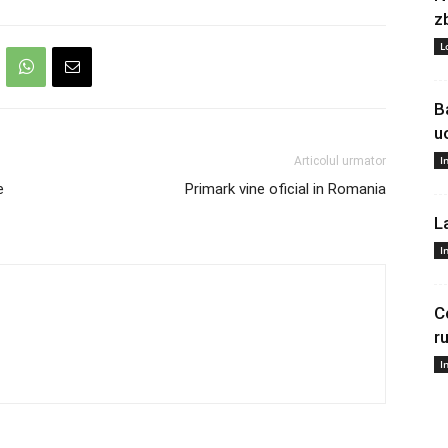
z
L
B
u
I
Articolul urmator
e
Primark vine oficial in Romania
L
I
C
r
I