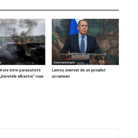
e
Internationale
4 ore intre parasutistii
Lavrov, enervat de un jurnalist
 „beretele albastre” ruse
ucrainean