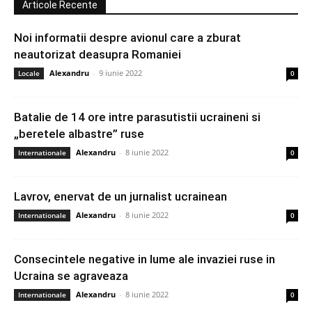
Articole Recente
Noi informatii despre avionul care a zburat
neautorizat deasupra Romaniei
Alexandru
-
9 iunie 2022
Locale
0
Batalie de 14 ore intre parasutistii ucraineni si
„beretele albastre” ruse
Alexandru
-
8 iunie 2022
Internationale
0
Lavrov, enervat de un jurnalist ucrainean
Alexandru
-
8 iunie 2022
Internationale
0
Consecintele negative in lume ale invaziei ruse in
Ucraina se agraveaza
Alexandru
-
8 iunie 2022
Internationale
0