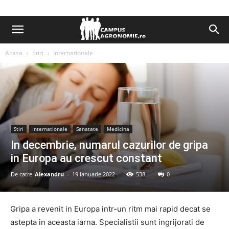
Acasa
Stiri
Internationale
Stiri
Internationale
Sanatate
Medicina
In decembrie, numarul cazurilor de gripa
in Europa au crescut constant
De catre
Alexandru
-
19 ianuarie 2022
538
0
Gripa a revenit in Europa intr-un ritm mai rapid decat se
astepta in aceasta iarna. Specialistii sunt ingrijorati de