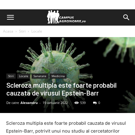
Acasa
Stiri
Locale
Stiri
Locale
Sanatate
Medicina
Scleroza multipla este foarte probabil
cauzata de virusul Epstein-Barr
De catre
Alexandru
-
19 ianuarie 2022
539
0
Scleroza multipla este foarte probabil cauzata de virusul
Epstein-Barr, potrivit unui nou studiu al cercetatorilor