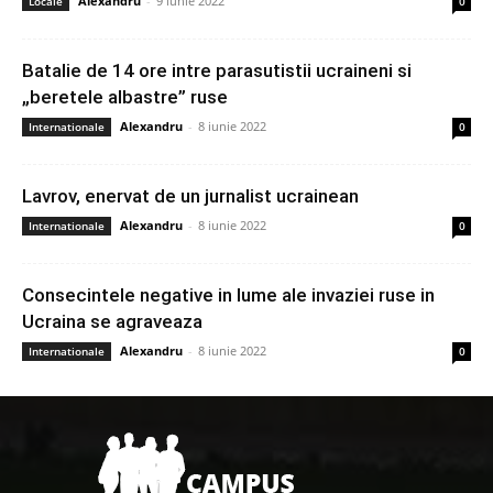
Alexandru
-
9 iunie 2022
Locale
0
Batalie de 14 ore intre parasutistii ucraineni si
„beretele albastre” ruse
Alexandru
-
8 iunie 2022
Internationale
0
Lavrov, enervat de un jurnalist ucrainean
Alexandru
-
8 iunie 2022
Internationale
0
Consecintele negative in lume ale invaziei ruse in
Ucraina se agraveaza
Alexandru
-
8 iunie 2022
Internationale
0