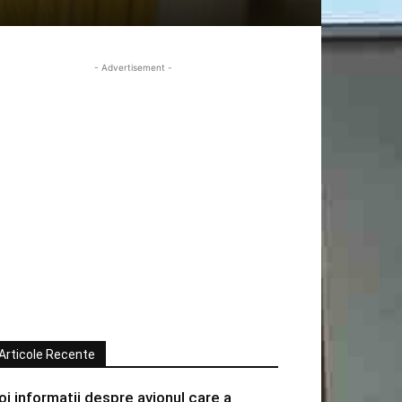
- Advertisement -
Articole Recente
oi informatii despre avionul care a