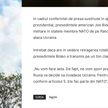
In cadrul conferintei de presa sustinute in 
prezidential, presedintele american Joe Bide
militare in statele membre NATO de pe flancu
ataca Ucraina.
Intrebat daca are in vedere retragerea rotat
presedintele Biden a transmis pe un ton clar
„Nu vom face asta. De fapt, ne vom spori pre
Rusia va decide sa invadeze Ucraina. Pentr
conform articolul 5. Ele fac parte din NATO”
SURSA
Digi24