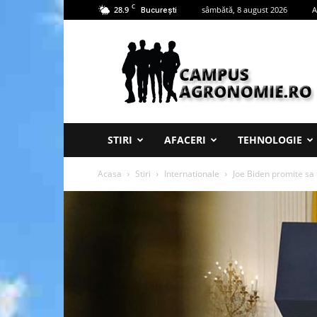
C
28.9
sâmbătă, 8 august 2026
A
București
Campus
Agronomie
STIRI
AFACERI
TEHNOLOGIE
Acasa
Stiri
Internationale
Joe Biden promite sa 