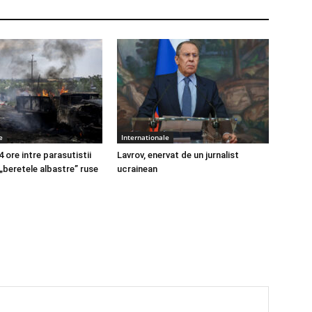
e
Internationale
4 ore intre parasutistii
Lavrov, enervat de un jurnalist
 „beretele albastre” ruse
ucrainean