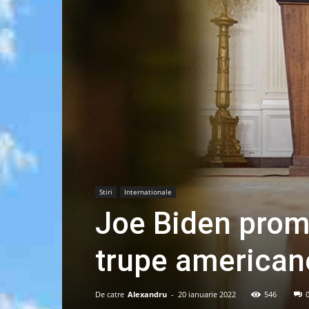
Stiri
Internationale
Joe Biden promi
trupe american
De catre
Alexandru
-
20 ianuarie 2022
546