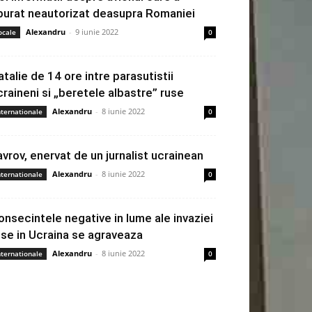
burat neautorizat deasupra Romaniei
Alexandru
-
9 iunie 2022
ocale
0
atalie de 14 ore intre parasutistii
craineni si „beretele albastre” ruse
Alexandru
-
8 iunie 2022
nternationale
0
avrov, enervat de un jurnalist ucrainean
Alexandru
-
8 iunie 2022
nternationale
0
onsecintele negative in lume ale invaziei
use in Ucraina se agraveaza
Alexandru
-
8 iunie 2022
nternationale
0