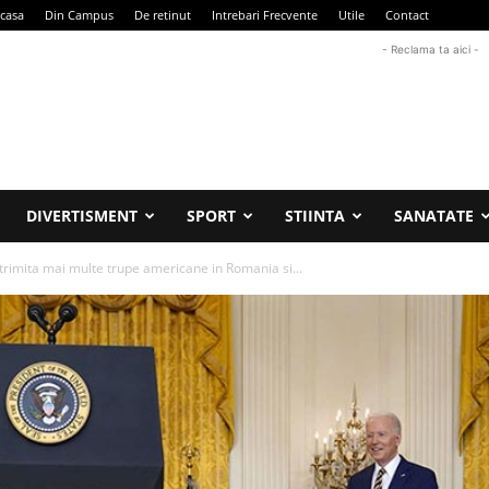
casa
Din Campus
De retinut
Intrebari Frecvente
Utile
Contact
- Reclama ta aici -
DIVERTISMENT
SPORT
STIINTA
SANATATE
trimita mai multe trupe americane in Romania si...