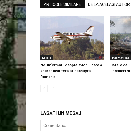
ARTICOLE SIMILARE
DE LA ACELASI AUTOR
Locale
International
Noi informatii despre avionul care a
Batalie de 1
zburat neautorizat deasupra
ucraineni si
Romaniei
LASATI UN MESAJ