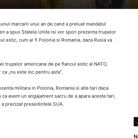
ajunul marcarii unui an de cand a preluat mandatul
n a spus Statele Unite isi vor spori prezenta trupelor
l estic, cum ar fi Polonia si Romania, daca Rusia va
iei trupelor americane de pe flancul estic al NATO,
 ca „nu este loc pentru asta”.
zenta militara in Polonia, Romania si alte tari daca
u ca avem un angajament sacru de a apara aceste tari,
, a precizat presedintele SUA.
N