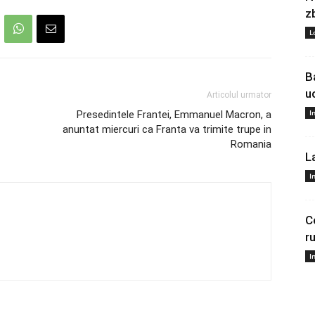
z
L
B
u
Articolul urmator
I
Presedintele Frantei, Emmanuel Macron, a
anuntat miercuri ca Franta va trimite trupe in
Romania
L
I
C
r
I