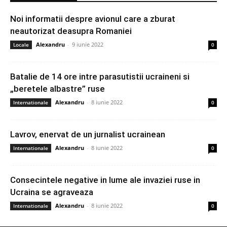
Noi informatii despre avionul care a zburat
neautorizat deasupra Romaniei
Alexandru
-
9 iunie 2022
Locale
0
Batalie de 14 ore intre parasutistii ucraineni si
„beretele albastre” ruse
Alexandru
-
8 iunie 2022
Internationale
0
Lavrov, enervat de un jurnalist ucrainean
Alexandru
-
8 iunie 2022
Internationale
0
Consecintele negative in lume ale invaziei ruse in
Ucraina se agraveaza
Alexandru
-
8 iunie 2022
Internationale
0