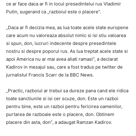
ce ar face daca ar fi in locul presedintelui rus Vladimir
Putin, sugerand ca „razboiul este o placere”.
„Daca ar fi decizia mea, as lua toate acele state europene
care acum nu valoreaza absolut nimic si isi stiu valoarea
si spun, don, lucruri indecente despre presedintele
nostru si despre poporul rus. As lua treptat acele state si
apoi America nu ar mai avea aliati ramasi”, a declarat
Kadirov in mesajul sau, care a fost tradus pe twitter de
jurnalistul Francis Scarr de la BBC News.
„Practic, razboiul ar trebui sa dureze pana cand ele ridica
toate sanctiunile si isi cer scuze, don. Este un razboi
pentru bine, este un razboi pentru fericirea oamenilor,
purtarea de razboaie este o placere, don. Obtinem
placere din asta, don”, a adaugat Ramzan Kadirov.