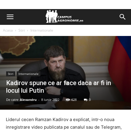
Acasa
Stiri
Internationale
Stiri
Internationale
Kadirov spune ce ar face daca ar fi in
locul lui Putin
De catre
Alexandru
-
8 iunie 2022
628
0
Liderul cecen Ramzan Kadirov a explicat, intr-o noua
inregistrare video publicata pe canalul sau de Telegram,