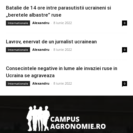
Batalie de 14 ore intre parasutistii ucraineni si
„beretele albastre” ruse
Alexandru
-
8 iunie 2022
Internationale
0
Lavrov, enervat de un jurnalist ucrainean
Alexandru
-
8 iunie 2022
Internationale
0
Consecintele negative in lume ale invaziei ruse in
Ucraina se agraveaza
Alexandru
-
8 iunie 2022
Internationale
0