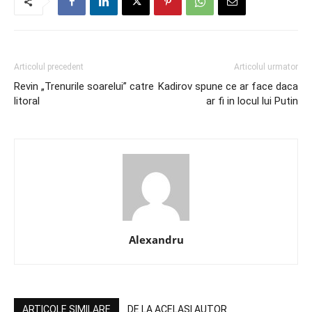
Articolul precedent
Articolul urmator
Revin „Trenurile soarelui” catre
Kadirov spune ce ar face daca
litoral
ar fi in locul lui Putin
Alexandru
ARTICOLE SIMILARE
DE LA ACELASI AUTOR