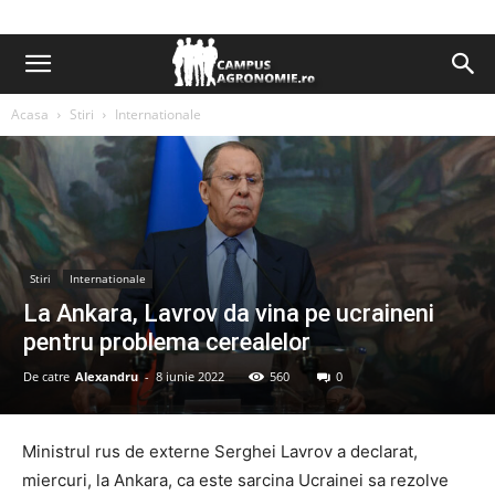
Acasa
Stiri
Internationale
Stiri
Internationale
La Ankara, Lavrov da vina pe ucraineni
pentru problema cerealelor
De catre
Alexandru
-
8 iunie 2022
560
0
Ministrul rus de externe Serghei Lavrov a declarat,
miercuri, la Ankara, ca este sarcina Ucrainei sa rezolve