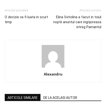
Articolul precedent
Articolul urmator
O decizie va fi luata in scurt
Elina Svitolina a facut in toiul
timp
noptii anuntul care ingrijoreaza
intreg Pamantul
Alexandru
ARTICOLE SIMILARE
DE LA ACELASI AUTOR