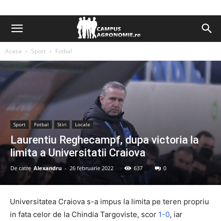
Acasa
Sport
Fotbal
Sport
Fotbal
Stiri
Locale
Laurentiu Reghecampf, dupa victoria la
limita a Universitatii Craiova
De catre
Alexandru
-
26 februarie 2022
637
0
Universitatea Craiova s-a impus la limita pe teren propriu
in fata celor de la Chindia Targoviste, scor
1-0
, iar