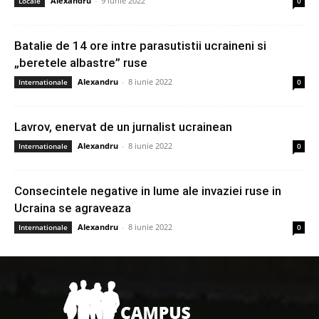
Alexandru
-
9 iunie 2022
Locale
0
Batalie de 14 ore intre parasutistii ucraineni si
„beretele albastre” ruse
Alexandru
-
8 iunie 2022
Internationale
0
Lavrov, enervat de un jurnalist ucrainean
Alexandru
-
8 iunie 2022
Internationale
0
Consecintele negative in lume ale invaziei ruse in
Ucraina se agraveaza
Alexandru
-
8 iunie 2022
Internationale
0