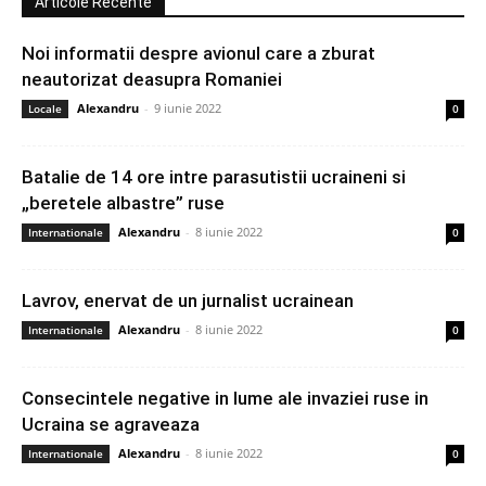
Articole Recente
Noi informatii despre avionul care a zburat
neautorizat deasupra Romaniei
Alexandru
-
9 iunie 2022
Locale
0
Batalie de 14 ore intre parasutistii ucraineni si
„beretele albastre” ruse
Alexandru
-
8 iunie 2022
Internationale
0
Lavrov, enervat de un jurnalist ucrainean
Alexandru
-
8 iunie 2022
Internationale
0
Consecintele negative in lume ale invaziei ruse in
Ucraina se agraveaza
Alexandru
-
8 iunie 2022
Internationale
0