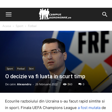
Acasa
Sport
Fotbal
Sport
Fotbal
Stiri
O decizie va fi luata in scurt timp
De catre
Alexandru
-
26 februarie 2022
560
0
Ecourile razboiului din Ucraina s-au facut rapid simtite si
in sport. Finala UEFA Champions League
a fost mutata
de