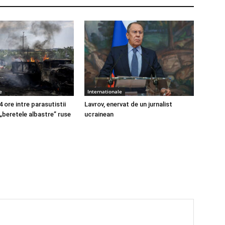
e
Internationale
4 ore intre parasutistii
Lavrov, enervat de un jurnalist
 „beretele albastre” ruse
ucrainean