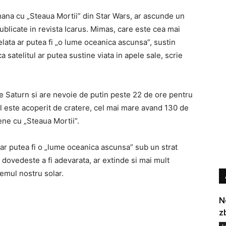
ana cu „Steaua Mortii” din Star Wars, ar ascunde un
ublicate in revista Icarus. Mimas, care este cea mai
elata ar putea fi „o lume oceanica ascunsa”, sustin
 satelitul ar putea sustine viata in apele sale, scrie
de Saturn si are nevoie de putin peste 22 de ore pentru
tul este acoperit de cratere, cel mai mare avand 130 de
ene cu „Steaua Mortii”.
ar putea fi o „lume oceanica ascunsa” sub un strat
dovedeste a fi adevarata, ar extinde si mai mult
temul nostru solar.
N
z