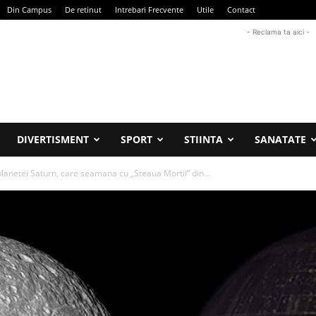
Din Campus
De retinut
Intrebari Frecvente
Utile
Contact
- Reclama ta aici -
DIVERTISMENT
SPORT
STIINTA
SANATATE
lanetei Saturn, care seamana cu „Steaua Mortii” din...