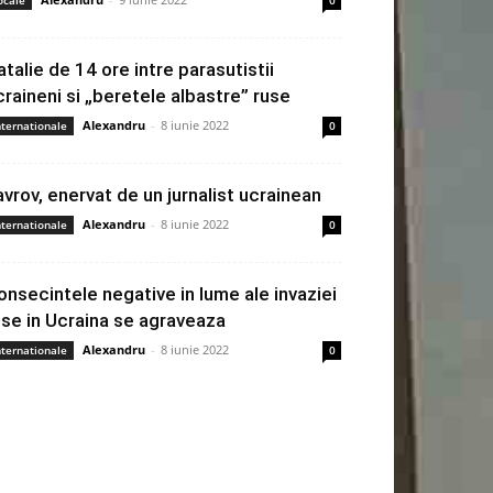
ocale
0
atalie de 14 ore intre parasutistii
craineni si „beretele albastre” ruse
Alexandru
-
8 iunie 2022
nternationale
0
avrov, enervat de un jurnalist ucrainean
Alexandru
-
8 iunie 2022
nternationale
0
onsecintele negative in lume ale invaziei
use in Ucraina se agraveaza
Alexandru
-
8 iunie 2022
nternationale
0