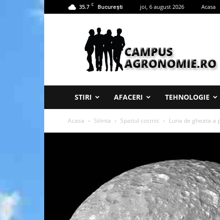
C
35.7
joi, 6 august 2026
Acasa
București
Campus
Agronomie
STIRI
AFACERI
TEHNOLOGIE
Acasa
Stiinta
Spatiul cosmic
Luna de gheata a p