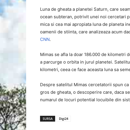
Luna de gheata a planetei Saturn, care seam
ocean subteran, potrivit unei noi cercetari p
mica si cea mai apropiata luna de planeta in
oamenii de stiinta, care analizeaza acum daca
CNN
.
Mimas se afla la doar 186.000 de kilometri 
a parcurge o orbita in jurul planetei. Sateli
kilometri, ceea ce face aceasta luna sa sem
Despre satelitul Mimas cercetatorii spun ca 
gros de gheata, o descoperire care, daca se 
numarul de locuri potential locuibile din sis
SURSA
Digi24