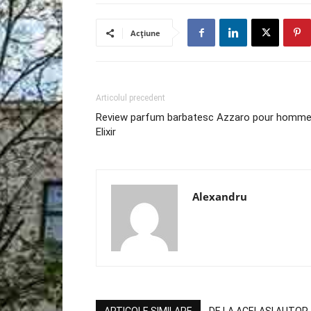
Acțiune
Articolul precedent
Review parfum barbatesc Azzaro pour homm
Elixir
Alexandru