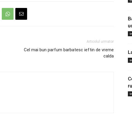
L
B
u
I
Articolul urmator
e
Cel mai bun parfum barbatesc ieftin de vreme
L
calda
I
C
r
I