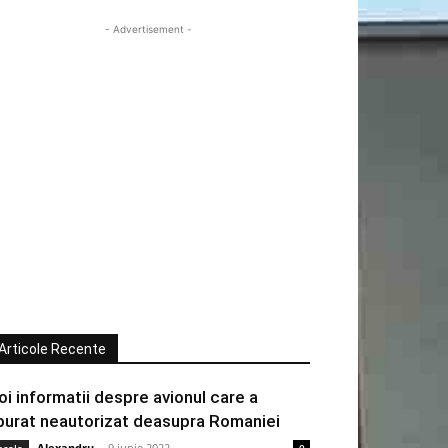
- Advertisement -
Articole Recente
oi informatii despre avionul care a
burat neautorizat deasupra Romaniei
Alexandru
-
9 iunie 2022