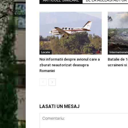
ARTICOLE SIMILARE
DE LA ACELASI AUTOR
Locale
International
Noi informatii despre avionul care a
Batalie de 1
zburat neautorizat deasupra
ucraineni si
Romaniei
LASATI UN MESAJ