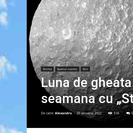
Stiinta
Spatiul cosmic
Stiri
Luna de gheata 
seamana cu „St
De catre
Alexandru
-
25 ianuarie 2022
516