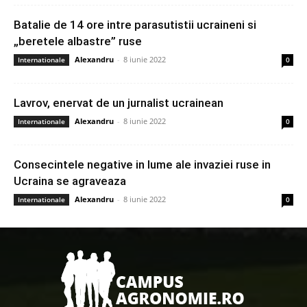
Batalie de 14 ore intre parasutistii ucraineni si
„beretele albastre” ruse
Alexandru
-
8 iunie 2022
Internationale
0
Lavrov, enervat de un jurnalist ucrainean
Alexandru
-
8 iunie 2022
Internationale
0
Consecintele negative in lume ale invaziei ruse in
Ucraina se agraveaza
Alexandru
-
8 iunie 2022
Internationale
0