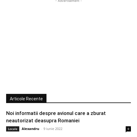
- Advertisement -
Articole Recente
Noi informatii despre avionul care a zburat
neautorizat deasupra Romaniei
Alexandru
-
9 iunie 2022
Locale
0