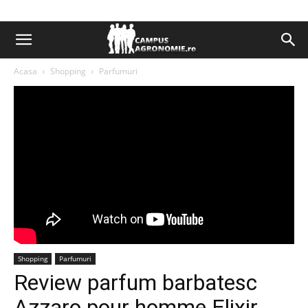
Acasa
Shopping
Parfumuri
Shopping
Parfumuri
Review parfum barbatesc
Azzaro pour homme Elixir