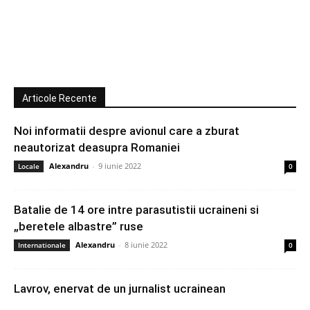
Articole Recente
Noi informatii despre avionul care a zburat
neautorizat deasupra Romaniei
Alexandru
-
9 iunie 2022
Locale
0
Batalie de 14 ore intre parasutistii ucraineni si
„beretele albastre” ruse
Alexandru
-
8 iunie 2022
Internationale
0
Lavrov, enervat de un jurnalist ucrainean
Alexandru
-
8 iunie 2022
Internationale
0