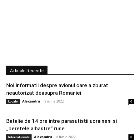
Articole Recente
Noi informatii despre avionul care a zburat
neautorizat deasupra Romaniei
Alexandru
-
9 iunie 2022
Locale
0
Batalie de 14 ore intre parasutistii ucraineni si
„beretele albastre” ruse
Alexandru
-
8 iunie 2022
Internationale
0