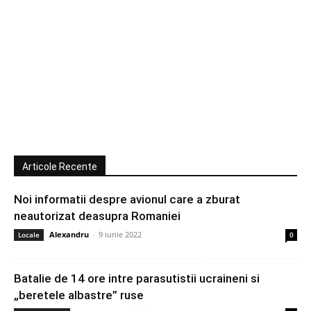
Articole Recente
Noi informatii despre avionul care a zburat
neautorizat deasupra Romaniei
Alexandru
-
9 iunie 2022
Locale
0
Batalie de 14 ore intre parasutistii ucraineni si
„beretele albastre” ruse