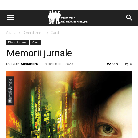
Acasa
Divertisment
Carti
Divertisment
Carti
Memorii jurnale
De catre
Alexandru
-
13 decembrie 2020
909
0