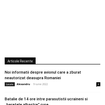
Articole Recente
Noi informatii despre avionul care a zburat
neautorizat deasupra Romaniei
Alexandru
-
9 iunie 2022
Locale
0
Batalie de 14 ore intre parasutistii ucraineni si
„beretele albastre” ruse