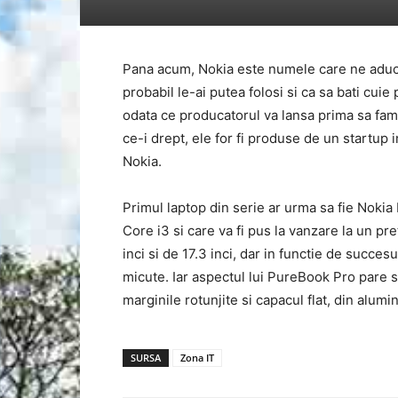
Pana acum, Nokia este numele care ne aduce
probabil le-ai putea folosi si ca sa bati cuie
odata ce producatorul va lansa prima sa fam
ce-i drept, ele for fi produse de un startup 
Nokia.
Primul laptop din serie ar urma sa fie Noki
Core i3 si care va fi pus la vanzare la un pret
inci si de 17.3 inci, dar in functie de succesu
micute. Iar aspectul lui PureBook Pro pare 
marginile rotunjite si capacul flat, din alumi
SURSA
Zona IT