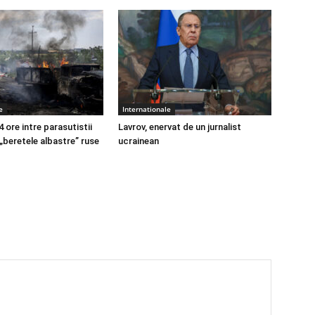
e
Internationale
4 ore intre parasutistii
Lavrov, enervat de un jurnalist
 „beretele albastre” ruse
ucrainean