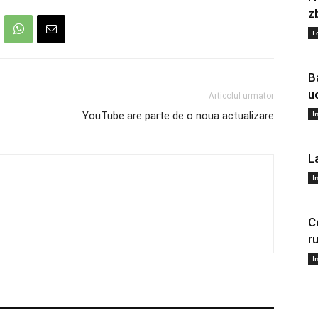
z
L
B
u
Articolul urmator
I
YouTube are parte de o noua actualizare
L
I
C
r
I