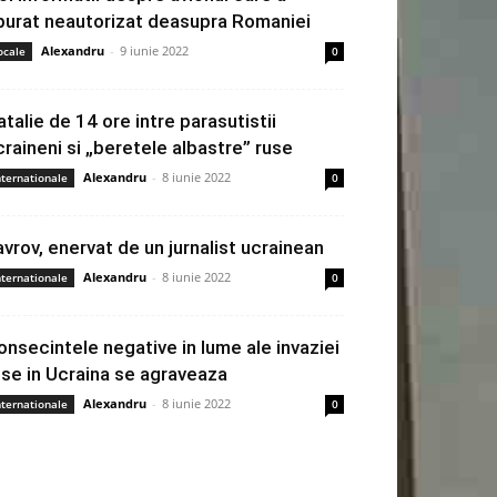
burat neautorizat deasupra Romaniei
Alexandru
-
9 iunie 2022
ocale
0
atalie de 14 ore intre parasutistii
craineni si „beretele albastre” ruse
Alexandru
-
8 iunie 2022
nternationale
0
avrov, enervat de un jurnalist ucrainean
Alexandru
-
8 iunie 2022
nternationale
0
onsecintele negative in lume ale invaziei
use in Ucraina se agraveaza
Alexandru
-
8 iunie 2022
nternationale
0