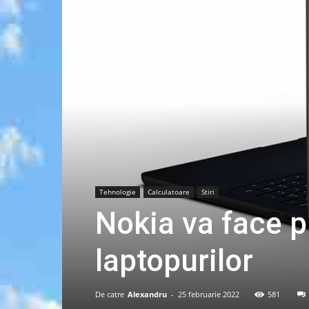
Tehnologie
Calculatoare
Stiri
Nokia va face p
laptopurilor
De catre
Alexandru
-
25 februarie 2022
581