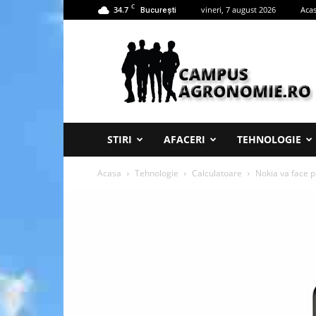
C
34.7
vineri, 7 august 2026
Aca
București
Campus
Agronomie
STIRI
AFACERI
TEHNOLOGIE
Acasa
Tehnologie
Calculatoare
Nokia va face p