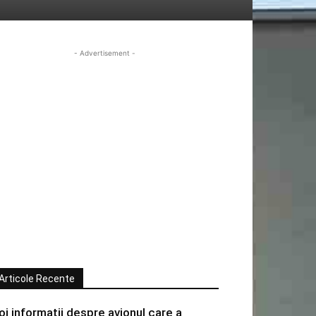
- Advertisement -
Articole Recente
oi informatii despre avionul care a