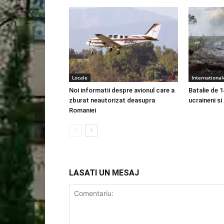
Locale
International
Noi informatii despre avionul care a
Batalie de 1
zburat neautorizat deasupra
ucraineni si
Romaniei
LASATI UN MESAJ