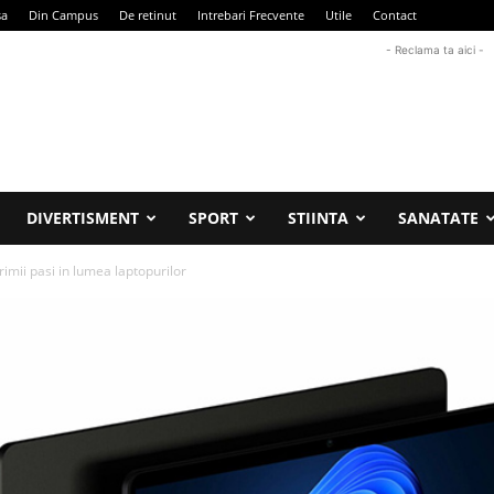
sa
Din Campus
De retinut
Intrebari Frecvente
Utile
Contact
- Reclama ta aici -
DIVERTISMENT
SPORT
STIINTA
SANATATE
rimii pasi in lumea laptopurilor