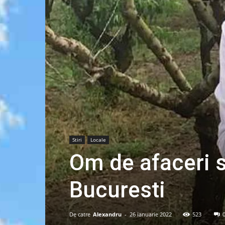
Stiri
Locale
Om de afaceri s
Bucuresti
De catre
Alexandru
-
26 ianuarie 2022
523