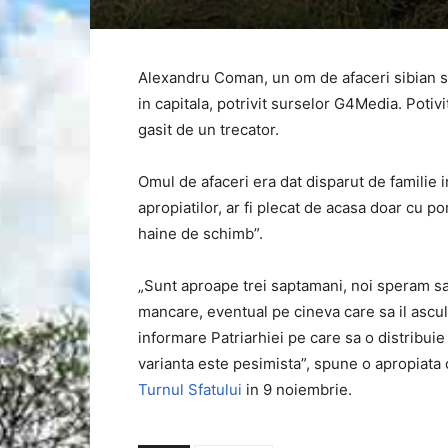
Alexandru Coman, un om de afaceri sibian sta
in capitala, potrivit surselor G4Media. Potivi
gasit de un trecator.
Omul de afaceri era dat disparut de familie i
apropiatilor, ar fi plecat de acasa doar cu por
haine de schimb”.
„Sunt aproape trei saptamani, noi speram sa 
mancare, eventual pe cineva care sa il asculte
informare Patriarhiei pe care sa o distribuie
varianta este pesimista”, spune o apropiata c
Turnul Sfatului
in 9 noiembrie.