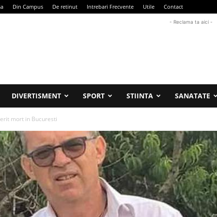
sa
Din Campus
De retinut
Intrebari Frecvente
Utile
Contact
- Reclama ta aici -
DIVERTISMENT
SPORT
STIINTA
SANATATE
erit mort in Bucuresti