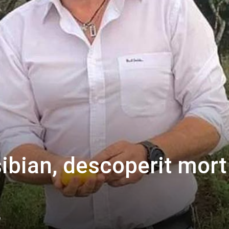
ibian, descoperit mort
0