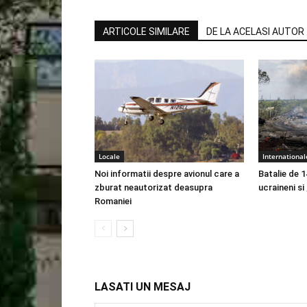
ARTICOLE SIMILARE
DE LA ACELASI AUTOR
Locale
International
Noi informatii despre avionul care a
Batalie de 1
zburat neautorizat deasupra
ucraineni si
Romaniei
LASATI UN MESAJ