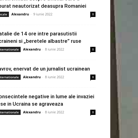
burat neautorizat deasupra Romaniei
Alexandru
-
9 iunie 2022
ocale
0
atalie de 14 ore intre parasutistii
craineni si „beretele albastre” ruse
Alexandru
-
8 iunie 2022
nternationale
0
avrov, enervat de un jurnalist ucrainean
Alexandru
-
8 iunie 2022
nternationale
0
onsecintele negative in lume ale invaziei
use in Ucraina se agraveaza
Alexandru
-
8 iunie 2022
nternationale
0