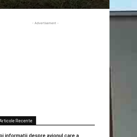
- Advertisement -
Articole Recente
oi informatii despre avionul care a