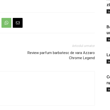
z
L
B
u
I
Articolul urmator
Review parfum barbatesc de vara Azzaro
L
Chrome Legend
I
C
r
I