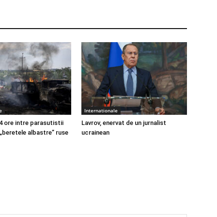
e
Internationale
4 ore intre parasutistii
Lavrov, enervat de un jurnalist
 „beretele albastre” ruse
ucrainean