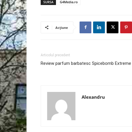
SURSA
G4Media.ro
Acțiune
Articolul precedent
Review parfum barbatesc Spicebomb Extreme
Alexandru