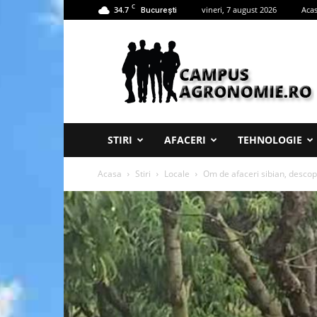
C
34.7
vineri, 7 august 2026
Aca
București
Campus
Agronomie
STIRI
AFACERI
TEHNOLOGIE
Acasa
Stiri
Locale
Om de afaceri sibian, descop