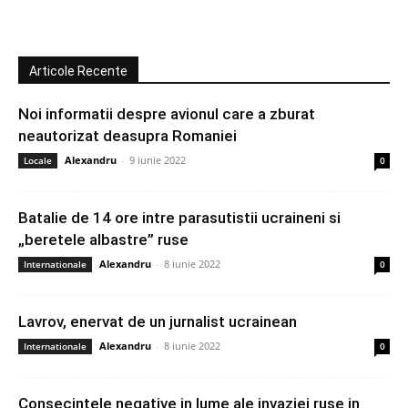
Articole Recente
Noi informatii despre avionul care a zburat
neautorizat deasupra Romaniei
Alexandru
-
9 iunie 2022
Locale
0
Batalie de 14 ore intre parasutistii ucraineni si
„beretele albastre” ruse
Alexandru
-
8 iunie 2022
Internationale
0
Lavrov, enervat de un jurnalist ucrainean
Alexandru
-
8 iunie 2022
Internationale
0
Consecintele negative in lume ale invaziei ruse in