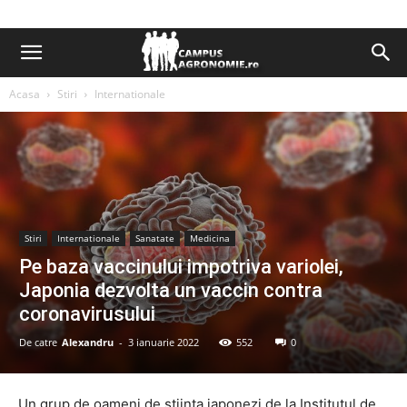
Acasa
Stiri
Internationale
Stiri
Internationale
Sanatate
Medicina
Pe baza vaccinului impotriva variolei,
Japonia dezvolta un vaccin contra
coronavirusului
De catre
Alexandru
-
3 ianuarie 2022
552
0
Un grup de oameni de stiinta japonezi de la Institutul de