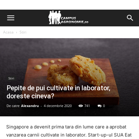
Acasa
Stiri
Stiri
Pepite de pui cultivate in laborator,
doreste cineva?
De catre
Alexandru
-
4 decembrie 2020
741
0
Singapore a devenit prima tara din lume care a aprobat
vanzarea carnii cultivate in laborator. Start-up-ul SUA Eat