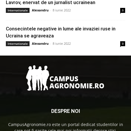
Lavrov, enervat de un jurnalist ucrainean
Alexandru
-
8 iunie 2022
Internationale
0
Consecintele negative in lume ale invaziei ruse in
Ucraina se agraveaza
Alexandru
-
8 iunie 2022
Internationale
0
DESPRE NOI
CampusAgronomie.ro este un portal dedicat studentilor in
care pot fi gasite cele mai noi informatii despre stiri,