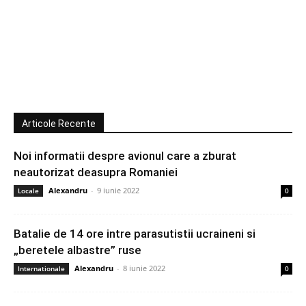
Articole Recente
Noi informatii despre avionul care a zburat
neautorizat deasupra Romaniei
Alexandru
-
9 iunie 2022
Locale
0
Batalie de 14 ore intre parasutistii ucraineni si
„beretele albastre” ruse
Alexandru
-
8 iunie 2022
Internationale
0