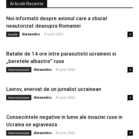
Articole Recente
Noi informatii despre avionul care a zburat
neautorizat deasupra Romaniei
Alexandru
-
9 iunie 2022
Locale
0
Batalie de 14 ore intre parasutistii ucraineni si
„beretele albastre” ruse
Alexandru
-
8 iunie 2022
Internationale
0
Lavrov, enervat de un jurnalist ucrainean
Alexandru
-
8 iunie 2022
Internationale
0
Consecintele negative in lume ale invaziei ruse in
Ucraina se agraveaza
Alexandru
-
8 iunie 2022
Internationale
0