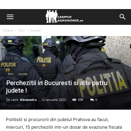
Acasa
Stiri
Locale
Stiri
Locale
Perchezitii in Bucuresti si alte patru
judete !
De catre
Alexandru
-
12 ianuarie 2022
508
0
Politistii si procurorii din judetul Prahova au facut,
miercuri, 15 perchezitii intr-un dosar de evaziune fiscala