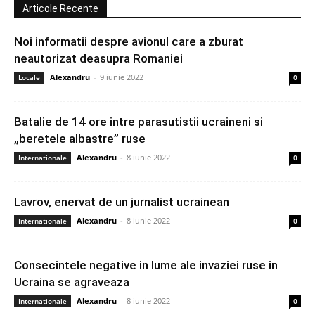
Articole Recente
Noi informatii despre avionul care a zburat
neautorizat deasupra Romaniei
Alexandru
-
9 iunie 2022
Locale
0
Batalie de 14 ore intre parasutistii ucraineni si
„beretele albastre” ruse
Alexandru
-
8 iunie 2022
Internationale
0
Lavrov, enervat de un jurnalist ucrainean
Alexandru
-
8 iunie 2022
Internationale
0
Consecintele negative in lume ale invaziei ruse in
Ucraina se agraveaza
Alexandru
-
8 iunie 2022
Internationale
0