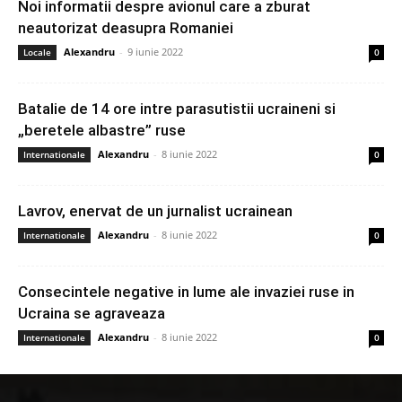
Noi informatii despre avionul care a zburat
neautorizat deasupra Romaniei
Alexandru
-
9 iunie 2022
Locale
0
Batalie de 14 ore intre parasutistii ucraineni si
„beretele albastre” ruse
Alexandru
-
8 iunie 2022
Internationale
0
Lavrov, enervat de un jurnalist ucrainean
Alexandru
-
8 iunie 2022
Internationale
0
Consecintele negative in lume ale invaziei ruse in
Ucraina se agraveaza
Alexandru
-
8 iunie 2022
Internationale
0