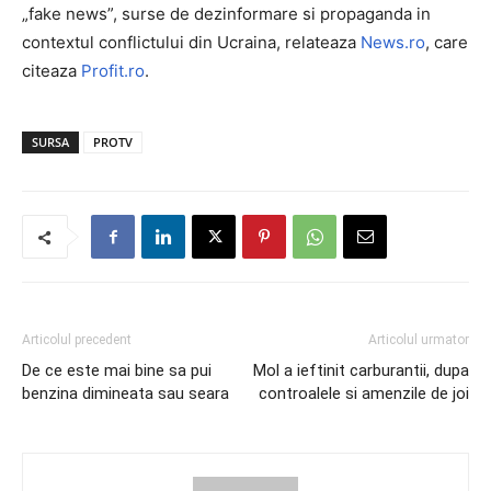
„fake news”, surse de dezinformare si propaganda in
contextul conflictului din Ucraina, relateaza
News.ro
, care
citeaza
Profit.ro
.
SURSA
PROTV
Articolul precedent
Articolul urmator
De ce este mai bine sa pui
Mol a ieftinit carburantii, dupa
benzina dimineata sau seara
controalele si amenzile de joi