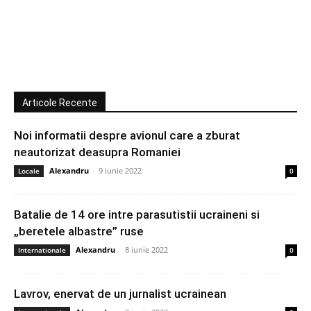
Articole Recente
Noi informatii despre avionul care a zburat
neautorizat deasupra Romaniei
Alexandru
-
9 iunie 2022
Locale
0
Batalie de 14 ore intre parasutistii ucraineni si
„beretele albastre” ruse
Alexandru
-
8 iunie 2022
Internationale
0
Lavrov, enervat de un jurnalist ucrainean