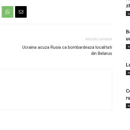
z
L
B
u
Articolul urmator
I
Ucraina acuza Rusia ca bombardeaza localitati
din Belarus
L
I
C
r
I