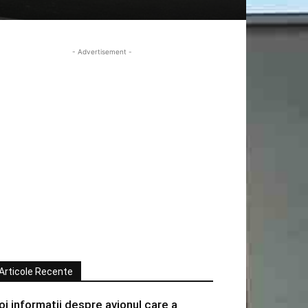
- Advertisement -
Articole Recente
oi informatii despre avionul care a