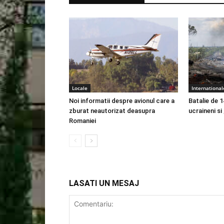
Locale
International
Noi informatii despre avionul care a
Batalie de 1
zburat neautorizat deasupra
ucraineni si
Romaniei
LASATI UN MESAJ