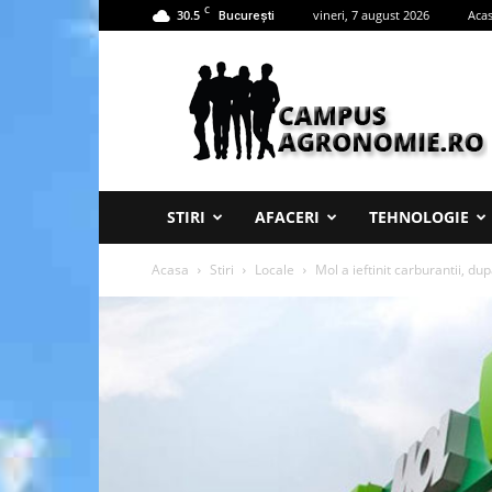
C
30.5
vineri, 7 august 2026
Aca
București
Campus
Agronomie
STIRI
AFACERI
TEHNOLOGIE
Acasa
Stiri
Locale
Mol a ieftinit carburantii, du