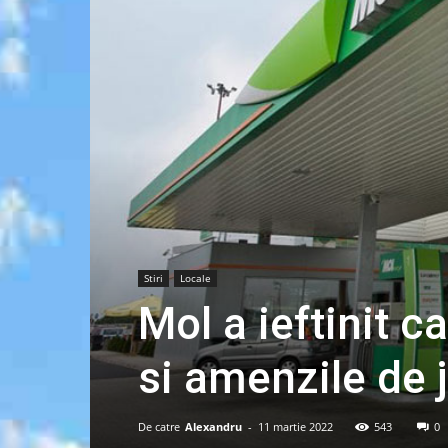
Stiri
Locale
Mol a ieftinit c
si amenzile de j
De catre
Alexandru
-
11 martie 2022
543
0