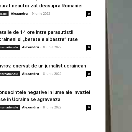
burat neautorizat deasupra Romaniei
Alexandru
-
9 iunie 2022
ocale
0
atalie de 14 ore intre parasutistii
craineni si „beretele albastre” ruse
Alexandru
-
8 iunie 2022
nternationale
0
avrov, enervat de un jurnalist ucrainean
Alexandru
-
8 iunie 2022
nternationale
0
onsecintele negative in lume ale invaziei
use in Ucraina se agraveaza
Alexandru
-
8 iunie 2022
nternationale
0