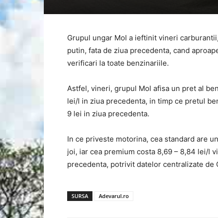
Grupul ungar Mol a ieftinit vineri carburant
putin, fata de ziua precedenta, cand aproape 
verificari la toate benzinariile.
Astfel, vineri, grupul Mol afisa un pret al be
lei/l in ziua precedenta, in timp ce pretul b
9 lei in ziua precedenta.
In ce priveste motorina, cea standard are un pr
joi, iar cea premium costa 8,69 – 8,84 lei/l vi
precedenta, potrivit datelor centralizate de 
SURSA
Adevarul.ro