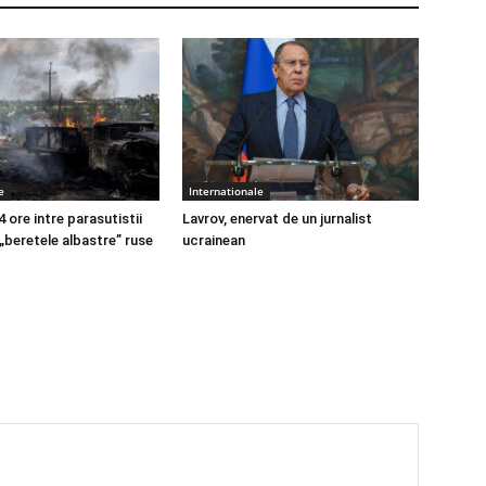
e
Internationale
4 ore intre parasutistii
Lavrov, enervat de un jurnalist
 „beretele albastre” ruse
ucrainean