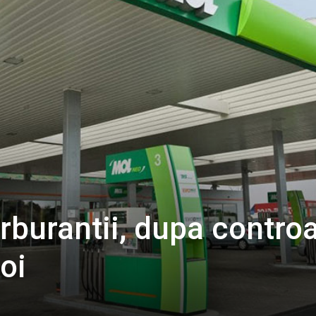
arburantii, dupa controa
oi