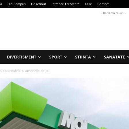
sa
Din Campus
De retinut
Intrebari Frecvente
Utile
Contact
- Reclama ta aici -
DIVERTISMENT
SPORT
STIINTA
SANATATE
pa controalele si amenzile de joi