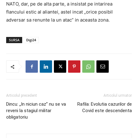
NATO, dar, pe de alta parte, a insistat pe intarirea
flancului estic al aliantei, astel incat „orice posibil
adversar sa renunte la un atac” in aceasta zona.
SURSA
Digi24
Articolul precedent
Articolul urmator
Dincu: „In niciun caz” nu se va
Rafila: Evolutia cazurilor de
reveni la stagiul militar
Covid este descendenta
obligatoriu