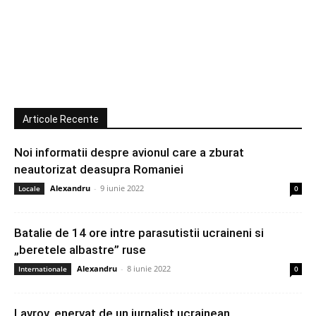
Articole Recente
Noi informatii despre avionul care a zburat
neautorizat deasupra Romaniei
Alexandru
-
9 iunie 2022
Locale
0
Batalie de 14 ore intre parasutistii ucraineni si
„beretele albastre” ruse
Alexandru
-
8 iunie 2022
Internationale
0
Lavrov, enervat de un jurnalist ucrainean