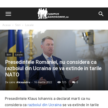
Acasa
Stiri
Locale
Stiri
Locale
Presedintele Romaniei, nu considera ca
razboiul din Ucraina se va extinde in tarile
NATO
De catre
Alexandru
-
16 martie 2022
515
0
Presedintele Klaus Iohannis a declarat marti ca nu
considera ca
razboiul din Ucraina
se va extinde in tarile