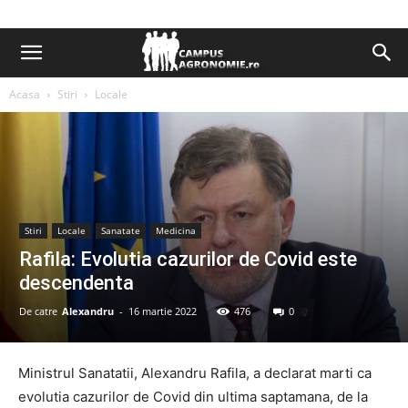
Acasa
Stiri
Locale
Stiri
Locale
Sanatate
Medicina
Rafila: Evolutia cazurilor de Covid este
descendenta
De catre
Alexandru
-
16 martie 2022
476
0
Ministrul Sanatatii, Alexandru Rafila, a declarat marti ca
evolutia cazurilor de Covid din ultima saptamana, de la