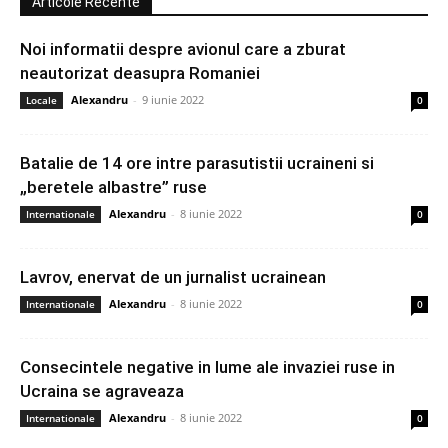
Articole Recente
Noi informatii despre avionul care a zburat
neautorizat deasupra Romaniei
Alexandru
-
9 iunie 2022
Locale
0
Batalie de 14 ore intre parasutistii ucraineni si
„beretele albastre” ruse
Alexandru
-
8 iunie 2022
Internationale
0
Lavrov, enervat de un jurnalist ucrainean
Alexandru
-
8 iunie 2022
Internationale
0
Consecintele negative in lume ale invaziei ruse in
Ucraina se agraveaza
Alexandru
-
8 iunie 2022
Internationale
0