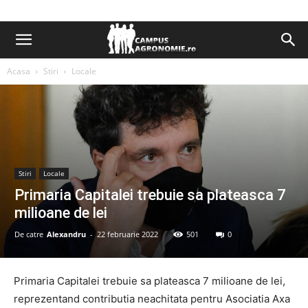
Acasa
Stiri
Locale
Stiri
Locale
Primaria Capitalei trebuie sa plateasca 7
milioane de lei
De catre
Alexandru
-
22 februarie 2022
501
0
Primaria Capitalei trebuie sa plateasca 7 milioane de lei,
reprezentand contributia neachitata pentru Asociatia Axa