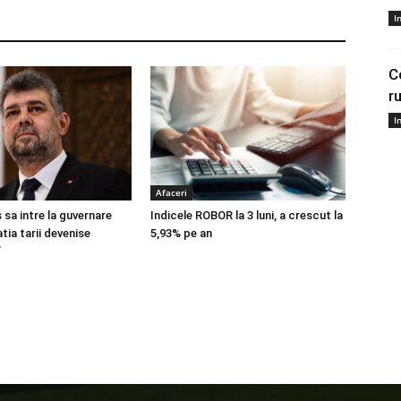
I
C
r
I
Afaceri
 sa intre la guvernare
Indicele ROBOR la 3 luni, a crescut la
atia tarii devenise
5,93% pe an
”