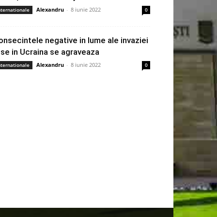
Alexandru
-
8 iunie 2022
nternationale
0
onsecintele negative in lume ale invaziei
use in Ucraina se agraveaza
Alexandru
-
8 iunie 2022
nternationale
0