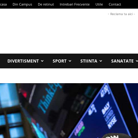
casa
Din Campus
De retinut
Intrebari Frecvente
Utile
Contact
- Reclama ta aici -
DIVERTISMENT
SPORT
STIINTA
SANATATE