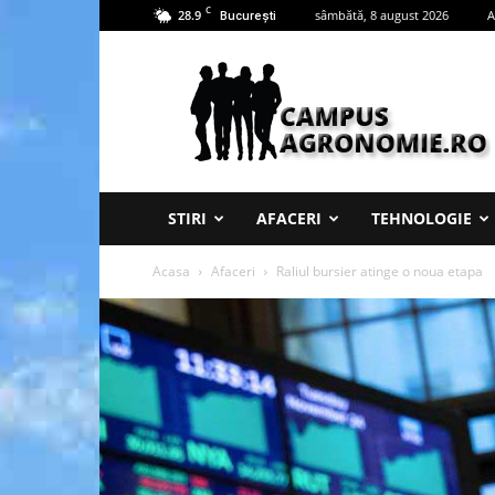
C
28.9
sâmbătă, 8 august 2026
A
București
Campus
Agronomie
STIRI
AFACERI
TEHNOLOGIE
Acasa
Afaceri
Raliul bursier atinge o noua etapa