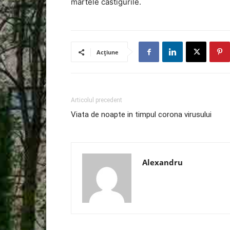
martele castigurile.
Acțiune
Articolul precedent
Viata de noapte in timpul corona virusului
Alexandru