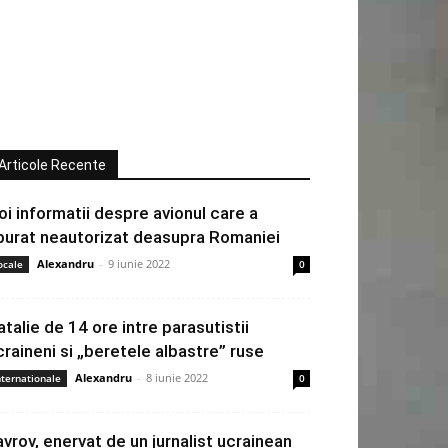
Articole Recente
oi informatii despre avionul care a
burat neautorizat deasupra Romaniei
Alexandru
-
9 iunie 2022
ocale
0
atalie de 14 ore intre parasutistii
craineni si „beretele albastre” ruse
Alexandru
-
8 iunie 2022
nternationale
0
avrov, enervat de un jurnalist ucrainean