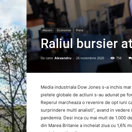
Afaceri
Economie
Piete
Raliul bursier 
De catre
Alexandru
-
26 noiembrie 2020
758
Media industriala Dow Jones s-a inchis mar
pietele globale de actiuni s-au adunat pe fo
Reperul marcheaza o revenire de opt luni care
surprindere multi analisti”, avand in veder
pandemia. Desi inca cu mai mult de 1.000 de
din Marea Britanie a incheiat ziua cu 1,6% 