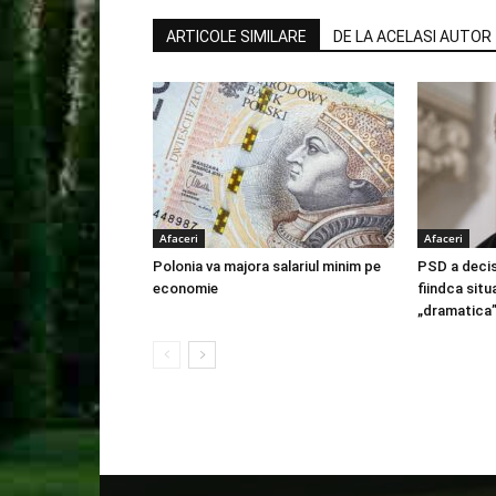
ARTICOLE SIMILARE
DE LA ACELASI AUTOR
Afaceri
Afaceri
Polonia va majora salariul minim pe
PSD a decis
economie
fiindca situ
„dramatica