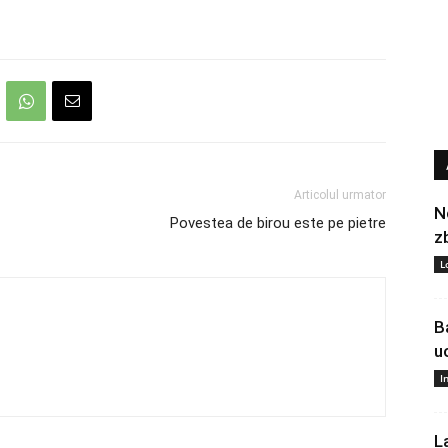
Articolul urmator
N
Povestea de birou este pe pietre
z
L
B
u
I
L