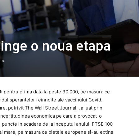
atinge o noua etapa
0
ti pentru prima data la peste 30.000, pe masura ce
ndul sperantelor reinnoite ale vaccinului Covid.
, potrivit The Wall Street Journal, „a luat prin
e incertitudinea economica pe care a provocat-o
 puncte in scadere de la inceputul anului, FTSE 100
mai mare, pe masura ce pietele europene si-au extins