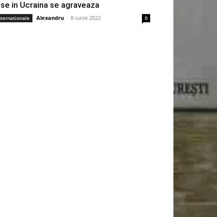
use in Ucraina se agraveaza
Alexandru
-
8 iunie 2022
nternationale
0