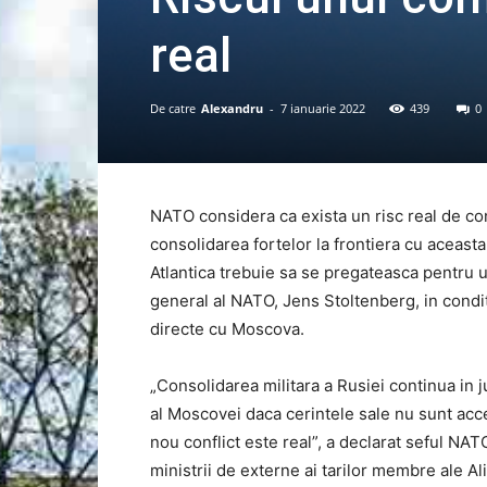
real
De catre
Alexandru
-
7 ianuarie 2022
439
0
NATO considera ca exista un risc real de conf
consolidarea fortelor la frontiera cu aceasta
Atlantica trebuie sa se pregateasca pentru un
general al NATO, Jens Stoltenberg, in condit
directe cu Moscova.
„Consolidarea militara a Rusiei continua in j
al Moscovei daca cerintele sale nu sunt accep
nou conflict este real”, a declarat seful NAT
ministrii de externe ai tarilor membre ale A