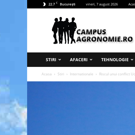
C
22.7
vineri, 7 august 2026
Aca
București
Campus
Agronomie
STIRI
AFACERI
TEHNOLOGIE
Acasa
Stiri
Internationale
Riscul unui conflict U