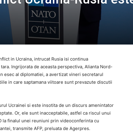
lict in Ucraina, intrucat Rusia isi continua
 tara. Ingrijorata de aceasta perspectiva, Alianta Nord-
 esec al diplomatiei, a avertizat vineri secretarul
iile in care saptamana viitoare sunt prevazute discutii
urul Ucrainei si este insotita de un discurs amenintator
tate. Or, ele sunt inacceptabile, astfel ca riscul unui
O la finalul unei reuniuni prin videoconferinta cu
liantei, transmite AFP, preluata de Agerpres.