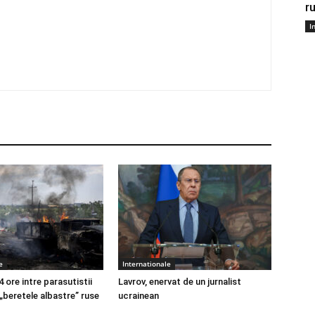
r
I
e
Internationale
4 ore intre parasutistii
Lavrov, enervat de un jurnalist
 „beretele albastre” ruse
ucrainean