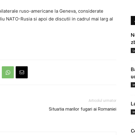
bilaterale ruso-americane la Geneva, considerate
liu NATO-Rusia si apoi de discutii in cadrul mai larg al
N
z
L
B
u
I
Articolul urmator
L
Situatia marilor fugari ai Romaniei
I
C