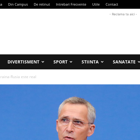
sa
Din Campus
De retinut
Intrebari Frecvente
Utile
Contact
- Reclama ta aici -
DIVERTISMENT
SPORT
STIINTA
SANATATE
craina-Rusia este real