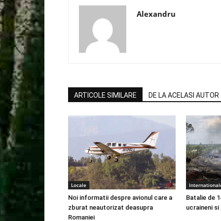
Alexandru
ARTICOLE SIMILARE
DE LA ACELASI AUTOR
Locale
International
Noi informatii despre avionul care a
Batalie de 1
zburat neautorizat deasupra
ucraineni si
Romaniei