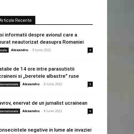
Articole Recente
oi informatii despre avionul care a
burat neautorizat deasupra Romaniei
Alexandru
-
9 iunie 2022
ocale
0
atalie de 14 ore intre parasutistii
craineni si „beretele albastre” ruse
Alexandru
-
8 iunie 2022
nternationale
0
avrov, enervat de un jurnalist ucrainean
Alexandru
-
8 iunie 2022
nternationale
0
onsecintele negative in lume ale invaziei