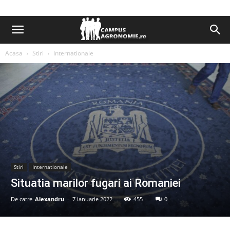
Acasa
Stiri
Internationale
Stiri
Internationale
Situatia marilor fugari ai Romaniei
De catre
Alexandru
-
7 ianuarie 2022
455
0