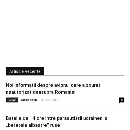
Articole Recente
Noi informatii despre avionul care a zburat
neautorizat deasupra Romaniei
Alexandru
-
9 iunie 2022
Locale
0
Batalie de 14 ore intre parasutistii ucraineni si
„beretele albastre” ruse