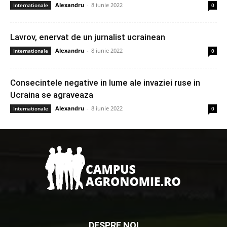
Alexandru
-
8 iunie 2022
Internationale
0
Lavrov, enervat de un jurnalist ucrainean
Alexandru
-
8 iunie 2022
Internationale
0
Consecintele negative in lume ale invaziei ruse in
Ucraina se agraveaza
Alexandru
-
8 iunie 2022
Internationale
0
DESPRE NOI