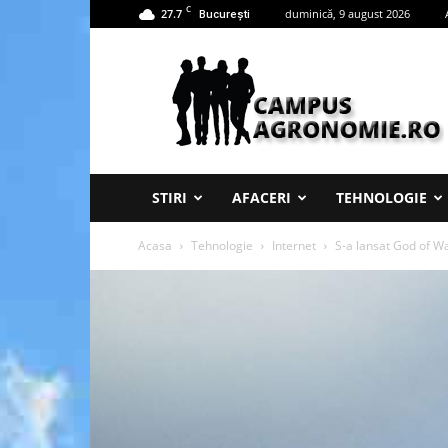
C
27.7
duminică, 9 august 2026
București
Campus
Agronomie
STIRI
AFACERI
TEHNOLOGIE
Acasa
Tehnologie
Internet
S-a lansat God of Wa