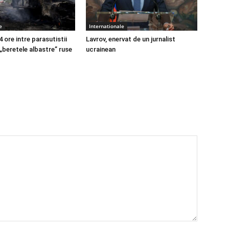
e
Internationale
4 ore intre parasutistii
Lavrov, enervat de un jurnalist
 „beretele albastre” ruse
ucrainean