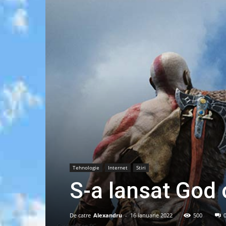
Tehnologie
Internet
Stiri
S-a lansat God 
De catre
Alexandru
-
16 ianuarie 2022
500