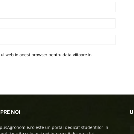
-ul web in acest browser pentru data viitoare in
PRE NOI
U
usAgronomie.ro este un portal dedicat studentilor in
 pot fi gasite cele mai noi informatii despre stiri,