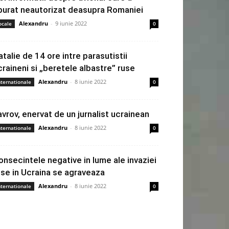
burat neautorizat deasupra Romaniei
Alexandru
-
9 iunie 2022
ocale
0
atalie de 14 ore intre parasutistii
craineni si „beretele albastre” ruse
Alexandru
-
8 iunie 2022
nternationale
0
avrov, enervat de un jurnalist ucrainean
Alexandru
-
8 iunie 2022
nternationale
0
onsecintele negative in lume ale invaziei
use in Ucraina se agraveaza
Alexandru
-
8 iunie 2022
nternationale
0