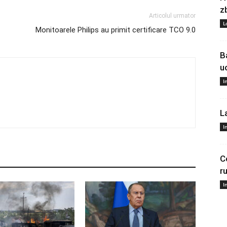
z
Articolul urmator
L
Monitoarele Philips au primit certificare TCO 9.0
B
u
I
L
I
C
r
I