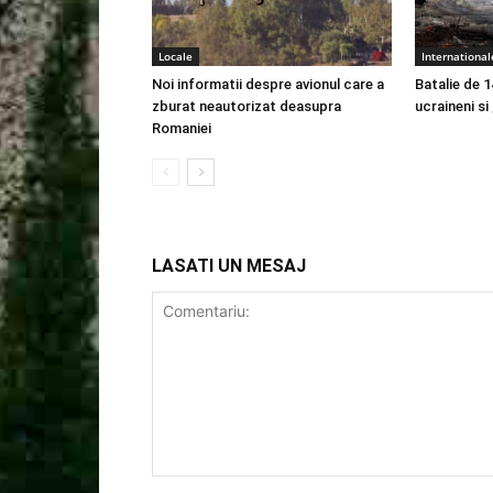
Locale
International
Noi informatii despre avionul care a
Batalie de 1
zburat neautorizat deasupra
ucraineni si
Romaniei
LASATI UN MESAJ