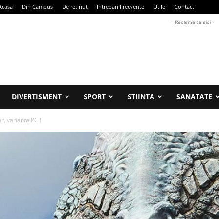
Acasa
Din Campus
De retinut
Intrebari Frecvente
Utile
Contact
- Reclama ta aici -
DIVERTISMENT
SPORT
STIINTA
SANATATE
r, varianta PC !