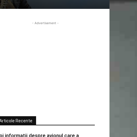
- Advertisement -
Articole Recente
oi informatii despre avionul care a