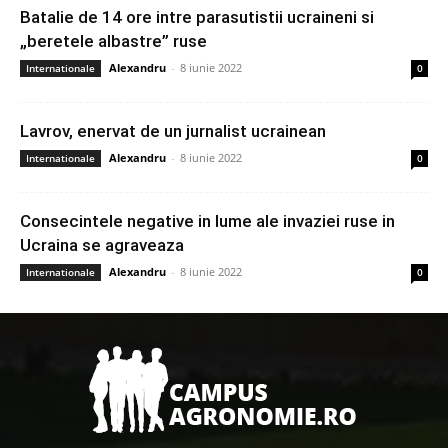
Batalie de 14 ore intre parasutistii ucraineni si
„beretele albastre” ruse
Alexandru
-
8 iunie 2022
Internationale
0
Lavrov, enervat de un jurnalist ucrainean
Alexandru
-
8 iunie 2022
Internationale
0
Consecintele negative in lume ale invaziei ruse in
Ucraina se agraveaza
Alexandru
-
8 iunie 2022
Internationale
0