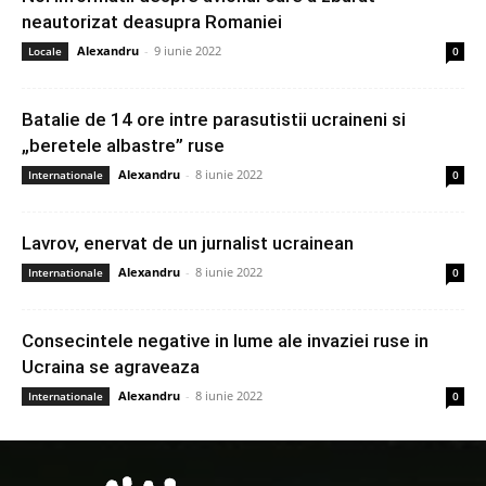
neautorizat deasupra Romaniei
Alexandru
-
9 iunie 2022
Locale
0
Batalie de 14 ore intre parasutistii ucraineni si
„beretele albastre” ruse
Alexandru
-
8 iunie 2022
Internationale
0
Lavrov, enervat de un jurnalist ucrainean
Alexandru
-
8 iunie 2022
Internationale
0
Consecintele negative in lume ale invaziei ruse in
Ucraina se agraveaza
Alexandru
-
8 iunie 2022
Internationale
0