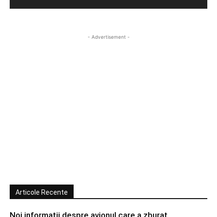
- Advertisement -
Articole Recente
Noi informatii despre avionul care a zburat