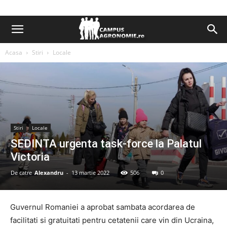
Acasa
Stiri
Locale
Stiri
Locale
SEDINTA urgenta task-force la Palatul
Victoria
De catre
Alexandru
-
13 martie 2022
506
0
Guvernul Romaniei a aprobat sambata acordarea de
facilitati si gratuitati pentru cetatenii care vin din Ucraina,