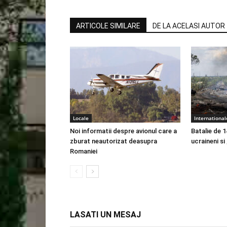
ARTICOLE SIMILARE
DE LA ACELASI AUTOR
Locale
International
Noi informatii despre avionul care a
Batalie de 1
zburat neautorizat deasupra
ucraineni si
Romaniei
LASATI UN MESAJ