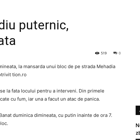
diu puternic,
ata
519
0
imineata, la mansarda unui bloc de pe strada Mehadia
rivit tion.ro
e la fata locului pentru a interveni. Din primele
cate cu fum, iar una a facut un atac de panica.
 Banat duminica dimineata, cu putin inainte de ora 7.
loc.
N
z