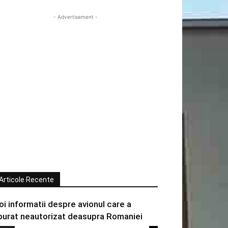
- Advertisement -
Articole Recente
oi informatii despre avionul care a
burat neautorizat deasupra Romaniei