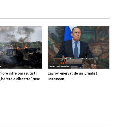
e
Internationale
4 ore intre parasutistii
Lavrov, enervat de un jurnalist
 „beretele albastre” ruse
ucrainean