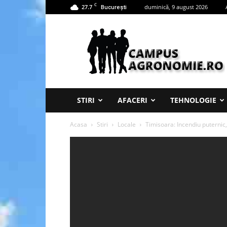
C
27.7
duminică, 9 august 2026
București
Campus
Agronomie
STIRI
AFACERI
TEHNOLOGIE
Acasa
Stiri
Locale
Timisoara: Incendiu puternic