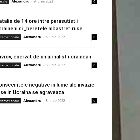
Alexandru
-
9 iunie 2022
ocale
0
atalie de 14 ore intre parasutistii
craineni si „beretele albastre” ruse
Alexandru
-
8 iunie 2022
nternationale
0
avrov, enervat de un jurnalist ucrainean
Alexandru
-
8 iunie 2022
nternationale
0
onsecintele negative in lume ale invaziei
use in Ucraina se agraveaza
Alexandru
-
8 iunie 2022
nternationale
0