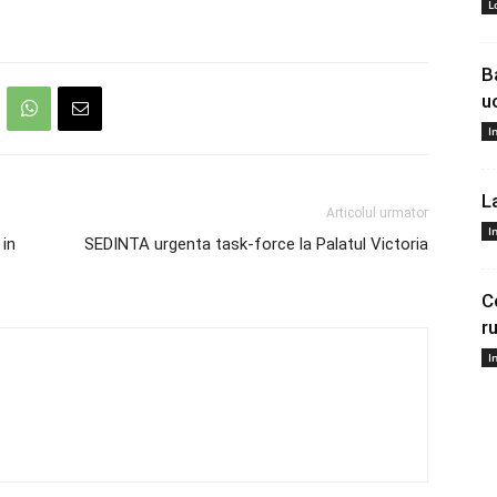
L
B
u
I
L
Articolul urmator
I
 in
SEDINTA urgenta task-force la Palatul Victoria
C
r
I