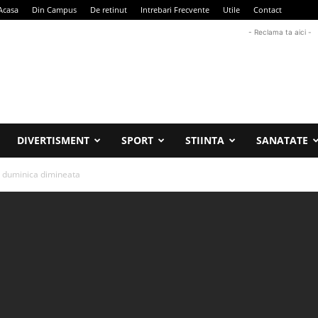
Acasa
Din Campus
De retinut
Intrebari Frecvente
Utile
Contact
- Reclama ta aici -
DIVERTISMENT
SPORT
STIINTA
SANATATE
, duminica dimineata