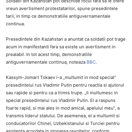
Soldatii din Kazahstan pot deschide focul fara sa le ofere
vreun avertisment protestatarilor, spune presedintele
tarii, in timp ce demonstratiile antiguvernamentale
continua.
Presedintele din Kazahstan a anuntat ca soldatii pot trage
acum in manifestanti fara sa existe un avertisment in
prealabil. In tot acest timp, demonstratiile
antiguvernamentale continua, noteaza
BBC
.
Kassym-Jomart Tokaev i-a „multumit in mod special”
presedintelui rus Vladimir Putin pentru reactia si ajutorul
sau rapide si pentru ca a trimis trupe. „Ii multumesc in
special presedintelui rus Vladimir Putin. El a raspuns
foarte rapid, si mai ales in mod amical, apelului meu”, a
transmis liderul statului. De asemenea, el a multumit si
conducatorilor Chinei, Uzbekistanului si Turciei pentru
asistenta acordata in stoparea revoltelor, conform