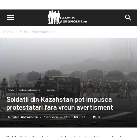
Acasa
Stiri
Internationale
Stiri
Internationale
Locale
Soldatii din Kazahstan pot impusca
protestatari fara vreun avertisment
De catre
Alexandru
-
7 ianuarie 2022
627
0