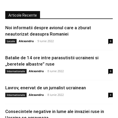
Articole Recente
Noi informatii despre avionul care a zburat
neautorizat deasupra Romaniei
Alexandru
-
9 iunie 2022
Locale
0
Batalie de 14 ore intre parasutistii ucraineni si
„beretele albastre” ruse
Alexandru
-
8 iunie 2022
Internationale
0
Lavrov, enervat de un jurnalist ucrainean
Alexandru
-
8 iunie 2022
Internationale
0
Consecintele negative in lume ale invaziei ruse in
Ucraina se agraveaza