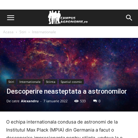
Acasa
Stiri
Internationale
Stiri
Internationale
Stiinta
Spatiul cosmic
Descoperire neasteptata a astronomilor
De catre
Alexandru
-
7 ianuarie 2022
533
0
O echipa internationala condusa de astronomi de la
Institutul Max Plack (MPIA) din Germania a facut o
descoperire impresionanta pentru stiinta, undeva la o