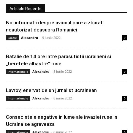
Articole Recente
Noi informatii despre avionul care a zburat
neautorizat deasupra Romaniei
Alexandru
-
9 iunie 2022
Locale
0
Batalie de 14 ore intre parasutistii ucraineni si
„beretele albastre” ruse
Alexandru
-
8 iunie 2022
Internationale
0
Lavrov, enervat de un jurnalist ucrainean
Alexandru
-
8 iunie 2022
Internationale
0
Consecintele negative in lume ale invaziei ruse in
Ucraina se agraveaza
Alexandru
-
8 iunie 2022
Internationale
0