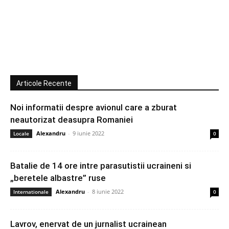
Articole Recente
Noi informatii despre avionul care a zburat
neautorizat deasupra Romaniei
Alexandru
-
9 iunie 2022
Locale
0
Batalie de 14 ore intre parasutistii ucraineni si
„beretele albastre” ruse
Alexandru
-
8 iunie 2022
Internationale
0
Lavrov, enervat de un jurnalist ucrainean