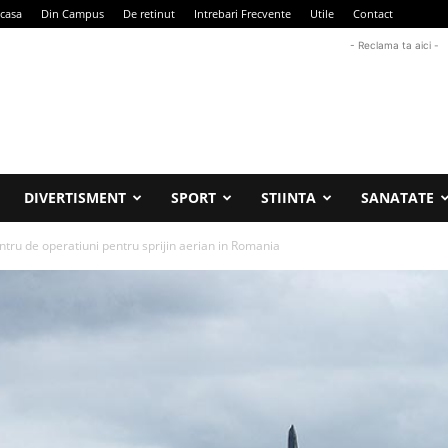
casa
Din Campus
De retinut
Intrebari Frecvente
Utile
Contact
- Reclama ta aici -
DIVERTISMENT
SPORT
STIINTA
SANATATE
ntru de operatiuni pentru sprijin aerian in Romania