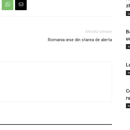
z
L
B
Articolul urmator
u
Romania iese din starea de alerta
I
L
I
C
r
I