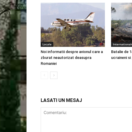
Locale
International
Noi informatii despre avionul care a
Batalie de 1
zburat neautorizat deasupra
ucraineni si
Romaniei
LASATI UN MESAJ