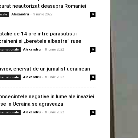
burat neautorizat deasupra Romaniei
Alexandru
-
9 iunie 2022
ocale
0
atalie de 14 ore intre parasutistii
craineni si „beretele albastre” ruse
Alexandru
-
8 iunie 2022
nternationale
0
avrov, enervat de un jurnalist ucrainean
Alexandru
-
8 iunie 2022
nternationale
0
onsecintele negative in lume ale invaziei
use in Ucraina se agraveaza
Alexandru
-
8 iunie 2022
nternationale
0