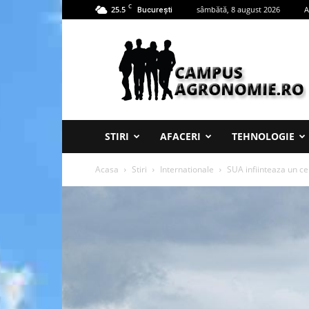
C
25.5
sâmbătă, 8 august 2026
A
București
Campus
Agronomie
STIRI
AFACERI
TEHNOLOGIE
Acasa
Stiri
Internationale
SUA infiinteaza un ce