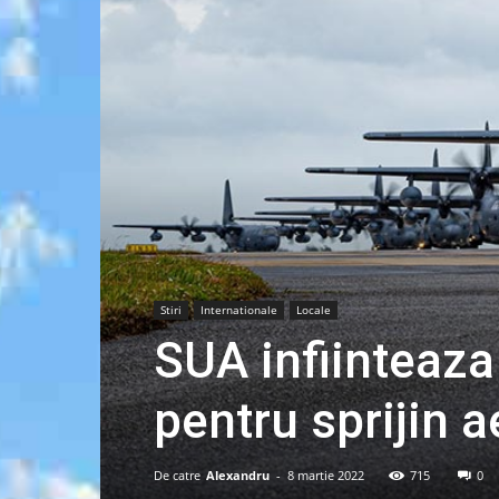
Stiri
Internationale
Locale
SUA infiinteaza
pentru sprijin 
De catre
Alexandru
-
8 martie 2022
715
0