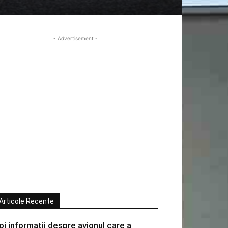
- Advertisement -
Articole Recente
oi informatii despre avionul care a