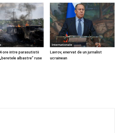
e
Internationale
4 ore intre parasutistii
Lavrov, enervat de un jurnalist
 „beretele albastre” ruse
ucrainean