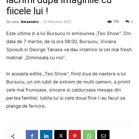
fiicele lui !
De catre
Alexandru
-
25 februarie 2022
775
0
Este ultima zi a lui Bursucu in emisiunea „Teo Show”. Din
data de 7 martie, de la ora 08:00, Bursucu, Viviana
Sposub si George Tanase va dau intalnire la cel mai fresh
matinal: „Dimineata cu noi”.
In aceasta editie „Teo Show”, fiind ziua de nastere a lui
Bursucu, un om iubit de extrem de multi oameni, a primit
cele mai frumoase, sincere si calduroase mesaje din
partea familiei. Iubita lui si cele doua fiice l-au facut sa
planga de fericire.