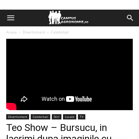
Acasa
Divertisment
Celebritati
Divertisment
Celebritati
Stiri
Locale
TV
Teo Show – Bursucu, in
lacrimi dupa imaginile cu