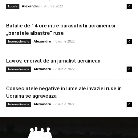
Alexandru
-
9 iunie 2022
Locale
0
Batalie de 14 ore intre parasutistii ucraineni si
„beretele albastre” ruse
Alexandru
-
8 iunie 2022
Internationale
0
Lavrov, enervat de un jurnalist ucrainean
Alexandru
-
8 iunie 2022
Internationale
0
Consecintele negative in lume ale invaziei ruse in
Ucraina se agraveaza
Alexandru
-
8 iunie 2022
Internationale
0